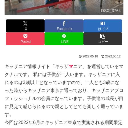
DSC_3764
X
Facebook
はてブ
Pocket
LINE
コピー
2022.05.18
2022.06.12
キッザニア情報サイト「キッザ
マ
ニア」を運営しているマ
クナルです。 私には子供が二人います。キッザニアに入
れるのは3歳以上となっていますので、二人とも3歳にな
った時からキッザニア東京に通っており、キッザニアプロ
フェッショナルの会員になっています。子供達の成長が目
に見えて感じられるので親としてとても楽しく通っていま
す。
今回は2022年6月にキッザニア東京で実施される期間限定