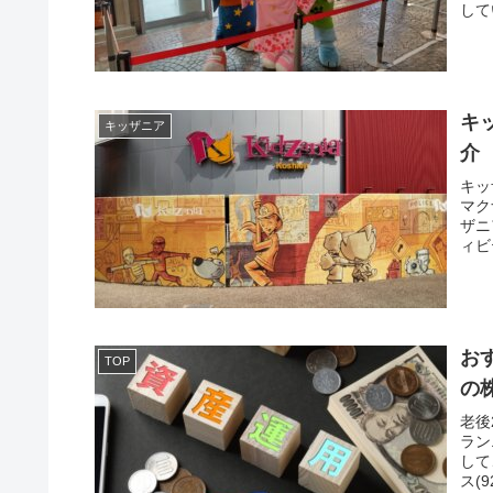
して
キ
キッザニア
介
キッ
マク
ザニ
ィビ
お
TOP
の
老後
ラン
して
ス(