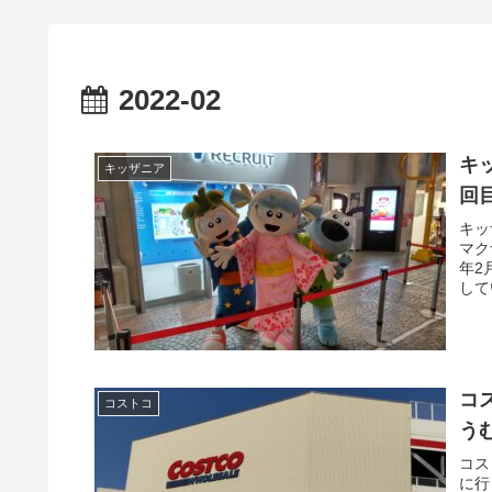
2022-02
キ
キッザニア
回
キッ
マク
年2
して
コ
コストコ
う
コス
に行