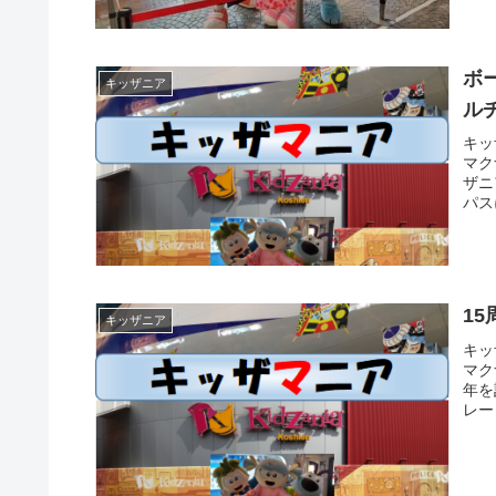
ボ
キッザニア
ル
キッ
マク
ザニ
パス
1
キッザニア
キッ
マク
年を
レー
験で