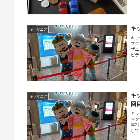
す。
キ
キッザニア
キッ
マク
ザニ
ビテ
キ
キッザニア
回
キッ
マク
年2
して