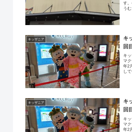
す。
うむ
人の
キ
キッザニア
回
キッ
マク
年2
して
キ
キッザニア
回
キッ
マク
年2