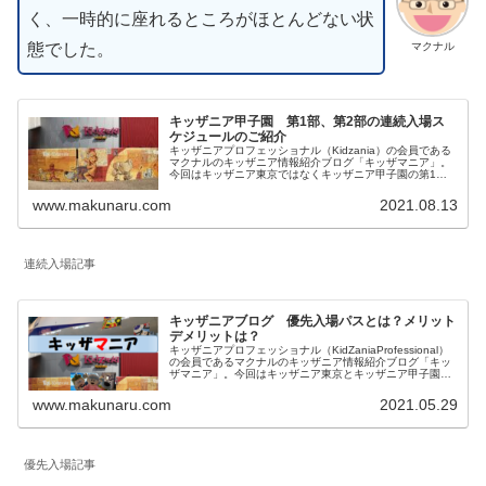
く、一時的に座れるところがほとんどない状
態でした。
マクナル
キッザニア甲子園 第1部、第2部の連続入場ス
ケジュールのご紹介
キッザニアプロフェッショナル（Kidzania）の会員である
マクナルのキッザニア情報紹介ブログ「キッザマニア」。
今回はキッザニア東京ではなくキッザニア甲子園の第1
部、第2部の連続入場スケジュールのご紹介。今回記載内
容はキッザニア甲子園の情報となります。
www.makunaru.com
2021.08.13
連続入場記事
キッザニアブログ 優先入場パスとは？メリット
デメリットは？
キッザニアプロフェッショナル（KidZaniaProfessional）
の会員であるマクナルのキッザニア情報紹介ブログ「キッ
ザマニア」。今回はキッザニア東京とキッザニア甲子園の
予約方法の一つで2021年8月から導入された「優先入場パ
ス」について内容とメリットデメリットを私見を含めてご
www.makunaru.com
2021.05.29
紹介します。
優先入場記事