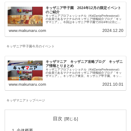
キッザニア甲子園 2024年12月の限定イベント
のご紹介
キッザニアプロフェッショナル（KidZaniaProfessional）
の会員であるマクナルのキッザニア情報紹介ブログ「キッ
ザマニア」。今回はキッザニア甲子園で2024年12月に実
施される期間限定のイベントとアクティビティの特別仕様
についてご紹介します。
www.makunaru.com
2024.12.20
キッザニア甲子園今月のイベント
キッザマニア キッザニア攻略ブログ キッザニ
ア情報とりまとめ
キッザニアプロフェッショナル（KidZaniaProfessional）
の会員であるマクナルのキッザニア情報紹介ブログ「キッ
ザマニア」。キッザニア東京、キッザニア甲子園、キッザ
ニア福岡に関して一覧にしています。対象年齢、混雑状況
も記載したお仕事体験記、料金等に関係する予約方法、お
www.makunaru.com
2021.10.01
得な情報等を記載しています。
キッザマニアトップページ
目次
全体概要