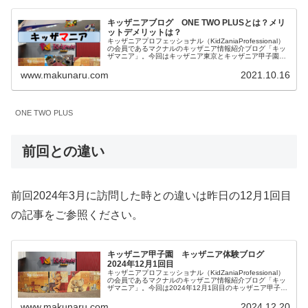
キッザニアブログ ONE TWO PLUSとは？メリ
ットデメリットは？
キッザニアプロフェッショナル（KidZaniaProfessional）
の会員であるマクナルのキッザニア情報紹介ブログ「キッ
ザマニア」。今回はキッザニア東京とキッザニア甲子園の
予約方法の一つである「ONE TWO PLUS」について内容
とメリットデメリットを私見を含めてご紹介します。
www.makunaru.com
2021.10.16
ONE TWO PLUS
前回との違い
前回2024年3月に訪問した時との違いは昨日の12月1回目
の記事をご参照ください。
キッザニア甲子園 キッザニア体験ブログ
2024年12月1回目
キッザニアプロフェッショナル（KidZaniaProfessional）
の会員であるマクナルのキッザニア情報紹介ブログ「キッ
ザマニア」。今回は2024年12月1回目のキッザニア甲子園
体験をご紹介します。リアルタイム更新していきます。皆
様の参考になりましたら幸いです。
www.makunaru.com
2024.12.20