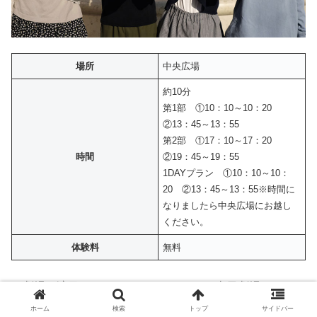
場所
中央広場
約10分
第1部 ①10：10～10：20
②13：45～13：55
第2部 ①17：10～17：20
時間
②19：45～19：55
1DAYプラン ①10：10～10：
20 ②13：45～13：55※時間に
なりましたら中央広場にお越し
ください。
体験料
無料
※劇場の演目スケジュールについては、当日劇場のスタッ
フまでお問い合わせください。
ホーム
検索
トップ
サイドバー