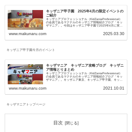
キッザニア甲子園 2025年4月の限定イベントの
ご紹介
キッザニアプロフェッショナル（KidZaniaProfessional）
の会員であるマクナルのキッザニア情報紹介ブログ「キッ
ザマニア」。今回はキッザニア甲子園で2025年4月に実施
される期間限定のイベントとアクティビティの特別仕様に
ついてご紹介します。
www.makunaru.com
2025.03.30
キッザニア甲子園今月のイベント
キッザマニア キッザニア攻略ブログ キッザニ
ア情報とりまとめ
キッザニアプロフェッショナル（KidZaniaProfessional）
の会員であるマクナルのキッザニア情報紹介ブログ「キッ
ザマニア」。キッザニア東京、キッザニア甲子園、キッザ
ニア福岡に関して一覧にしています。対象年齢、混雑状況
も記載したお仕事体験記、料金等に関係する予約方法、お
www.makunaru.com
2021.10.01
得な情報等を記載しています。
キッザマニアトップページ
目次