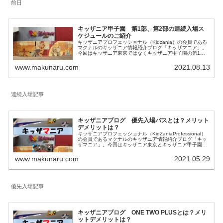
前日
キッザニア甲子園 第1部、第2部の連続入場ス
ケジュールのご紹介
キッザニアプロフェッショナル（Kidzania）の会員である
マクナルのキッザニア情報紹介ブログ「キッザマニア」。
今回はキッザニア東京ではなくキッザニア甲子園の第1
部、第2部の連続入場スケジュールのご紹介。今回記載内
容はキッザニア甲子園の情報となります。
www.makunaru.com
2021.08.13
連続入場記事
キッザニアブログ 優先入場パスとは？メリット
デメリットは？
キッザニアプロフェッショナル（KidZaniaProfessional）
の会員であるマクナルのキッザニア情報紹介ブログ「キッ
ザマニア」。今回はキッザニア東京とキッザニア甲子園の
予約方法の一つで2021年8月から導入された「優先入場パ
ス」について内容とメリットデメリットを私見を含めてご
www.makunaru.com
2021.05.29
紹介します。
優先入場記事
キッザニアブログ ONE TWO PLUSとは？メリ
ットデメリットは？