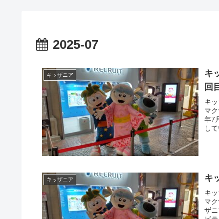
2025-07
キ
キッザニア
回
キッ
マク
年7
して
キ
キッザニア
キッ
マク
ザニ