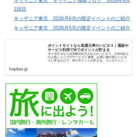
キッザニア東京 キッザニア体験ブログ 2026年6月
1回目
キッザニア東京 2026月6月の限定イベントのご紹介
キッザニア東京 2026月5月の限定イベントのご紹介
ポイントサイトなら高還元率のハピタス｜通販や
サービス利用でWでポイントが貯まる
ポイ活するなら会員数400万人以上のハピタス。3,000以上
の人気ショップやサービスと連携、お買い物の前にハピタ
スに寄るだけで、Wでポイントが貯まる。コンタクトレン
ズの購入や、クレジットカード発行、ふるさと納税の前に
もハピタスに寄っておトク...
hapitas.jp