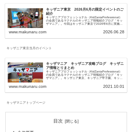
キッザニア東京 2026月6月の限定イベントのご
紹介
キッザニアプロフェッショナル（KidZaniaProfessional）
の会員であるマクナルのキッザニア情報紹介ブログ「キッ
ザマニア」。今回はキッザニア東京で2026年6月に実施さ
れる期間限定のイベントとアクティビティの特別仕様につ
いてご紹介します。
www.makunaru.com
2026.06.28
キッザニア東京当月のイベント
キッザマニア キッザニア攻略ブログ キッザニ
ア情報とりまとめ
キッザニアプロフェッショナル（KidZaniaProfessional）
の会員であるマクナルのキッザニア情報紹介ブログ「キッ
ザマニア」。キッザニア東京、キッザニア甲子園、キッザ
ニア福岡に関して一覧にしています。対象年齢、混雑状況
も記載したお仕事体験記、料金等に関係する予約方法、お
www.makunaru.com
2021.10.01
得な情報等を記載しています。
キッザマニアトップページ
目次