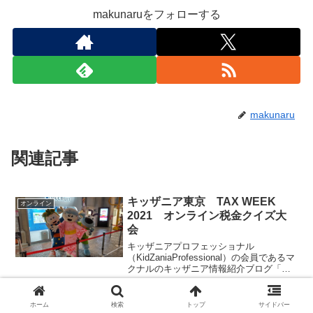
makunaruをフォローする
makunaru
関連記事
キッザニア東京 TAX WEEK
オンライン
2021 オンライン税金クイズ大
会
キッザニアプロフェッショナル
（KidZaniaProfessional）の会員であるマ
クナルのキッザニア情報紹介ブログ「キ
ッザマニア」。今回はキッザニア東京が
開催するオンラインクイズ大会について
ご紹介します。キッザニア東京、キッザ
キッザニア東京 2024月11月の
ホーム
検索
トップ
サイドバー
キッザニア