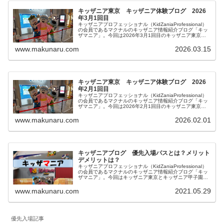
キッザニア東京 キッザニア体験ブログ 2026
年3月1回目
キッザニアプロフェッショナル（KidZaniaProfessional）
の会員であるマクナルのキッザニア情報紹介ブログ「キッ
ザマニア」。今回は2026年3月1回目のキッザニア東京体
験をご紹介します。リアルタイム更新していきます。皆様
の参考になりましたら幸いです。
www.makunaru.com
2026.03.15
キッザニア東京 キッザニア体験ブログ 2026
年2月1回目
キッザニアプロフェッショナル（KidZaniaProfessional）
の会員であるマクナルのキッザニア情報紹介ブログ「キッ
ザマニア」。今回は2026年2月1回目のキッザニア東京体
験をご紹介します。リアルタイム更新していきます。皆様
の参考になりましたら幸いです。
www.makunaru.com
2026.02.01
キッザニアブログ 優先入場パスとは？メリット
デメリットは？
キッザニアプロフェッショナル（KidZaniaProfessional）
の会員であるマクナルのキッザニア情報紹介ブログ「キッ
ザマニア」。今回はキッザニア東京とキッザニア甲子園の
予約方法の一つで2021年8月から導入された「優先入場パ
ス」について内容とメリットデメリットを私見を含めてご
www.makunaru.com
2021.05.29
紹介します。
優先入場記事