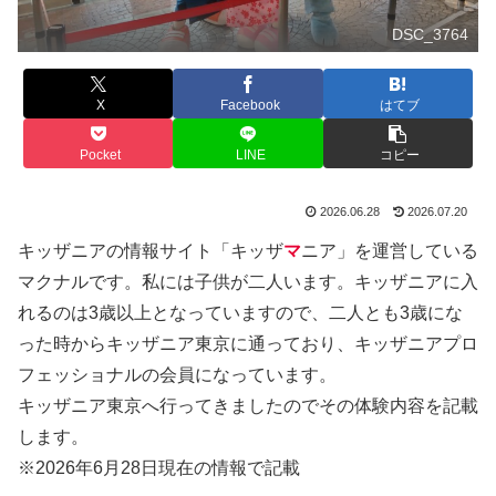
DSC_3764
X
Facebook
はてブ
Pocket
LINE
コピー
2026.06.28
2026.07.20
キッザニアの情報サイト「キッザ
マ
ニア」を運営している
マクナルです。私には子供が二人います。キッザニアに入
れるのは3歳以上となっていますので、二人とも3歳にな
った時からキッザニア東京に通っており、キッザニアプロ
フェッショナルの会員になっています。
キッザニア東京へ行ってきましたのでその体験内容を記載
します。
※2026年6月28日現在の情報で記載