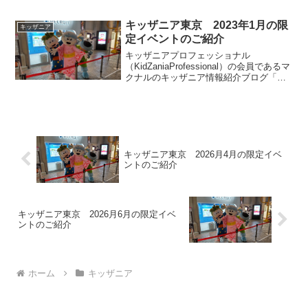
キッザニア甲子園、キッザニア福岡で会
員限定で開催されるプロフェス2024 ～一
キッザニア東京 2023年1月の限
キッザニア
夜限りのLive Show!～をご紹介します。
定イベントのご紹介
当日の体験内容は別記事で記載します。
キッザニアプロフェッショナル
（KidZaniaProfessional）の会員であるマ
クナルのキッザニア情報紹介ブログ「キ
ッザマニア」。今回はキッザニア東京で
2023年1月に実施される期間限定のイベン
トとアクティビティの特別仕様について
ご紹介します。
キッザニア東京 2026月4月の限定イベ
ントのご紹介
キッザニア東京 2026月6月の限定イベ
ントのご紹介
ホーム
キッザニア