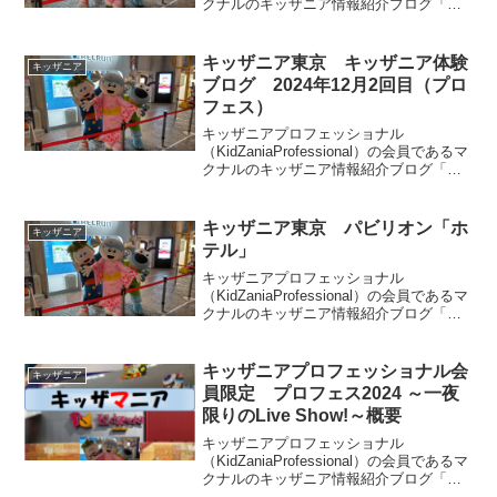
クナルのキッザニア情報紹介ブログ「キ
ッザマニア」。今回は2021年10月2回目
のキッザニア東京体験をご紹介します。
皆様の参考になりましたら幸いです。
キッザニア東京 キッザニア体験
キッザニア
ブログ 2024年12月2回目（プロ
フェス）
キッザニアプロフェッショナル
（KidZaniaProfessional）の会員であるマ
クナルのキッザニア情報紹介ブログ「キ
ッザマニア」。今回は2024年12月2回目
のキッザニア東京体験をご紹介します。
リアルタイム更新していきます。皆様の
キッザニア東京 パビリオン「ホ
キッザニア
参考になりましたら幸いです。
テル」
キッザニアプロフェッショナル
（KidZaniaProfessional）の会員であるマ
クナルのキッザニア情報紹介ブログ「キ
ッザマニア」。今回は「ホテル」パビリ
オンをご紹介します。アクティビティは3
種類となります。
キッザニアプロフェッショナル会
キッザニア
員限定 プロフェス2024 ～一夜
限りのLive Show!～概要
キッザニアプロフェッショナル
（KidZaniaProfessional）の会員であるマ
クナルのキッザニア情報紹介ブログ「キ
ッザマニア」。今回はキッザニア東京、