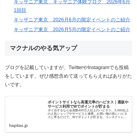
キッザニア東京 キッザニア体験ブログ 2026年6月
1回目
キッザニア東京 2026月6月の限定イベントのご紹介
キッザニア東京 2026月5月の限定イベントのご紹介
マクナルのやる気アップ
ブログを記載していますが、TwitterやInstagramでも投稿
をしています。ぜひ感想含めて送ってもらえればありがた
いです。
ポイントサイトなら高還元率のハピタス｜通販や
サービス利用でWでポイントが貯まる
ポイ活するなら会員数400万人以上のハピタス。3,000以上
の人気ショップやサービスと連携、お買い物の前にハピタ
スに寄るだけで、Wでポイントが貯まる。コンタクトレン
ズの購入や、クレジットカード発行、ふるさと納税の前に
もハピタスに寄っておトク...
hapitas.jp