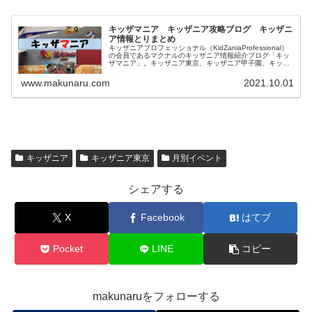
キッザマニア キッザニア攻略ブログ キッザニ
ア情報とりまとめ
キッザニアプロフェッショナル（KidZaniaProfessional）
の会員であるマクナルのキッザニア情報紹介ブログ「キッ
ザマニア」。キッザニア東京、キッザニア甲子園、キッザ
ニア福岡に関して一覧にしています。対象年齢、混雑状況
も記載したお仕事体験記、料金等に関係する予約方法、お
www.makunaru.com
2021.10.01
得な情報等を記載しています。
キッザニア
キッザニア東京
月別イベント
シェアする
X
Facebook
はてブ
Pocket
LINE
コピー
makunaruをフォローする