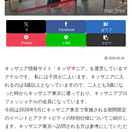
DSC_3764
X
Facebook
はてブ
Pocket
LINE
コピー
2026.06.28
キッザニア情報サイト「キッザ
マ
ニア」を運営しているマ
クナルです。 私には子供が二人います。キッザニアに入
れるのは3歳以上となっていますので、二人とも3歳にな
った時からキッザニア東京に通っており、キッザニアプロ
フェッショナルの会員になっています。
今回は2026年5月にキッザニア東京で実施される期間限定
のイベントとアクティビティの特別仕様についてご紹介し
ます。キッザニア東京へ訪問される方は参考にしていただ