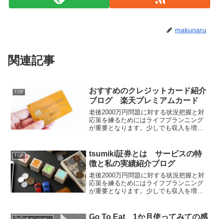
makunaru
関連記事
おすすめのクレジットカード紹介
TOP
ブログ 楽天プレミアムカード
老後2000万円問題に対する状況把握と対
応策を練るためにはライフプランニング
が重要となります。少しでも収入を増や
す対応策の一つとして、お得にポイント
を獲得できる楽天市場でのポイント優遇
が大きい楽天プレミアムカードのメリッ
tsumiki証券とは サービスの特
TOP
トデメリットを含めてブログでご紹介し
徴と私の実績紹介ブログ
ます。
老後2000万円問題に対する状況把握と対
応策を練るためにはライフプランニング
が重要となります。少しでも収入を増や
す対応策の一つとして、エポスカードや
エポスポイントによる投資信託購入がで
きるつみき証券のサービスの特徴と私の
Go To Eat 1か月使ってみての感
GoToキャンペーン