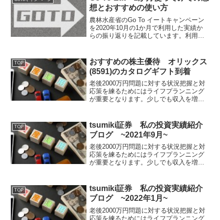
実績をブログでご紹介します。
想とおすすめの使い方
農林水産省のGo To イートキャンペーン
を2020年10月の1か月で利用した実績か
らの振り返りを記載しています。利用の
ポイント・注意点やサイト別のおすすめ
の使い方や一部の利用可能な店舗なども
記載しているので参考にしていただける
おすすめの株主優待 オリックス
TOP
と幸いです。
(8591)のカタログギフト到着
老後2000万円問題に対する状況把握と対
応策を練るためにはライフプランニング
が重要となります。少しでも収入を増や
す対応策の一つとして、今回はおすすめ
の株主優待の一つであるオリックス
(8591)のカタログギフトが到着したので
tsumiki証券 私の投資実績紹介
TOP
ブログでご紹介します。
ブログ ~2021年9月~
老後2000万円問題に対する状況把握と対
応策を練るためにはライフプランニング
が重要となります。少しでも収入を増や
す対応策の一つとして、エポスカードや
エポスポイントによる投資信託購入がで
きるつみき証券での私の2021年9月での実
tsumiki証券 私の投資実績紹介
TOP
績をブログでご紹介します。
ブログ ~2022年1月~
老後2000万円問題に対する状況把握と対
応策を練るためにはライフプランニング