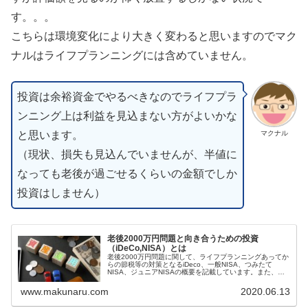
す。。。
こちらは環境変化により大きく変わると思いますのでマク
ナルはライフプランニングには含めていません。
投資は余裕資金でやるべきなのでライフプラ
ンニング上は利益を見込まない方がよいかな
と思います。
マクナル
（現状、損失も見込んでいませんが、半値に
なっても老後が過ごせるくらいの金額でしか
投資はしません）
老後2000万円問題と向き合うための投資
（iDeCo,NISA）とは
老後2000万円問題に関して、ライフプランニングあってか
らの節税等の対策となるiDeco、一般NISA、つみたて
NISA、ジュニアNISAの概要を記載しています。また、
iDeCoと一般NISA/積立NISAの違いを簡単にご紹介しま
す。
www.makunaru.com
2020.06.13