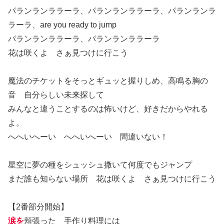
パランランララーラ、パランランララーラ、パランランラ
ラーラ、are you ready to jump
パランランララーラ、パランランララーラ
花は咲くよ さぁ見つけに行こう
魔法のチケットをそっとギュッと握りしめ、高鳴る胸の
音 自分らしい未来探して
みんなと違うことするのは怖いけど、好きだからやれる
よ。
へへいへーい へへいへーい 間違いない！
星空に夢の種をシュッシュ撒いて何度でもジャンプ
まだ誰も知らない場所 花は咲くよ さぁ見つけに行こう
【2番部分開始】
涙を
頬張った 手作り料理には