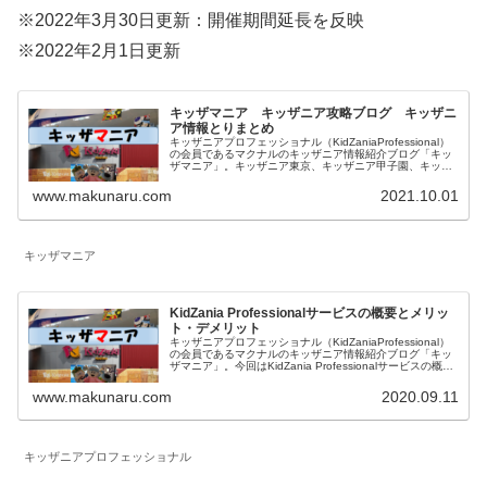
※2022年3月30日更新：開催期間延長を反映
※2022年2月1日更新
キッザマニア キッザニア攻略ブログ キッザニ
ア情報とりまとめ
キッザニアプロフェッショナル（KidZaniaProfessional）
の会員であるマクナルのキッザニア情報紹介ブログ「キッ
ザマニア」。キッザニア東京、キッザニア甲子園、キッザ
ニア福岡に関して一覧にしています。対象年齢、混雑状況
も記載したお仕事体験記、料金等に関係する予約方法、お
www.makunaru.com
2021.10.01
得な情報等を記載しています。
キッザマニア
KidZania Professionalサービスの概要とメリッ
ト・デメリット
キッザニアプロフェッショナル（KidZaniaProfessional）
の会員であるマクナルのキッザニア情報紹介ブログ「キッ
ザマニア」。今回はKidZania Professionalサービスの概要
とメリット・デメリットをご紹介します。キッザニアプロ
フェッショナルも楽しみましょう！
www.makunaru.com
2020.09.11
キッザニアプロフェッショナル