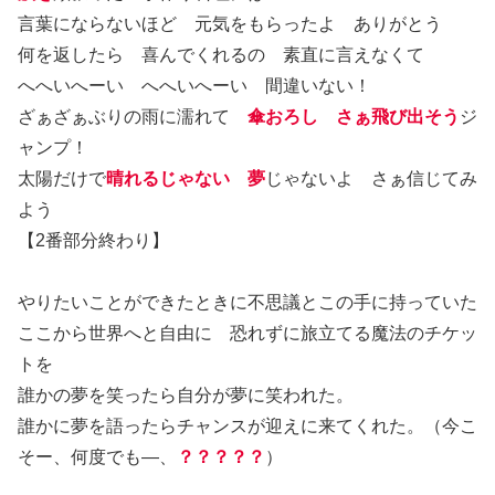
言葉にならないほど 元気をもらったよ ありがとう
何を返したら 喜んでくれるの 素直に言えなくて
へへいへーい へへいへーい 間違いない！
ざぁざぁぶりの雨に濡れて
傘おろし さぁ飛び出そう
ジ
ャンプ！
太陽だけで
晴れるじゃない
夢
じゃないよ さぁ信じてみ
よう
【2番部分終わり】
やりたいことができたときに不思議とこの手に持っていた
ここから世界へと自由に 恐れずに旅立てる魔法のチケッ
トを
誰かの夢を笑ったら自分が夢に笑われた。
誰かに夢を語ったらチャンスが迎えに来てくれた。（今こ
そー、何度でも―、
？？？？？
）