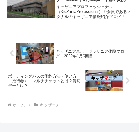
キッザニアプロフェッショナル
（KidZaniaProfessional）の会員であるマ
クナルのキッザニア情報紹介ブログ「キ
ッザマニア」。今回は2022年8月21日日
曜のキッザニア福岡の混雑具合のみを共
有します。皆様のご参考になりましたら
幸いです。
キッザニア東京 キッザニア体験ブロ
グ 2022年1月6回目
ボーディングパスの予約方法・使い方
（招待券） マルチチケットとは？貸切
デーとは？
ホーム
キッザニア