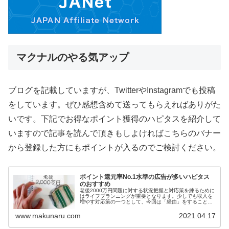
マクナルのやる気アップ
ブログを記載していますが、TwitterやInstagramでも投稿
をしています。ぜひ感想含めて送ってもらえればありがた
いです。下記でお得なポイント獲得のハピタスを紹介して
いますので記事を読んで頂きもしよければこちらのバナー
から登録した方にもポイントが入るのでご検討ください。
ポイント還元率No.1水準の広告が多いハピタス
のおすすめ
老後2000万円問題に対する状況把握と対応策を練るために
はライフプランニングが重要となります。少しでも収入を
増やす対応策の一つとして、今回は「経由」をすることに
よりお得なポイントを獲得できる還元率No.1水準の広告が
多いハピタスをご紹介します。
www.makunaru.com
2021.04.17