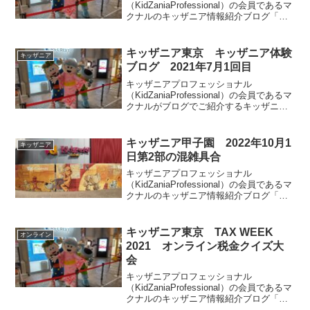
（KidZaniaProfessional）の会員であるマ
クナルのキッザニア情報紹介ブログ「キ
ッザマニア」。今回は2022年12月2回目
のキッザニア東京体験をご紹介します。
リアルタイム更新していきます。皆様の
キッザニア東京 キッザニア体験
キッザニア
参考になりましたら幸いです。
ブログ 2021年7月1回目
キッザニアプロフェッショナル
（KidZaniaProfessional）の会員であるマ
クナルがブログでご紹介するキッザニア
東京の情報。今回は2021年7月のキッザニ
ア東京体験をご紹介します。今回も連続
入場だったので、2回に分けて体験記を記
キッザニア甲子園 2022年10月1
キッザニア
載します。皆様の参考になりましたら幸
日第2部の混雑具合
いです。
キッザニアプロフェッショナル
（KidZaniaProfessional）の会員であるマ
クナルのキッザニア情報紹介ブログ「キ
ッザマニア」。今回は2022年10月1日土
曜第2部のキッザニア甲子園の混雑状況を
ご紹介します。皆様の参考になりました
キッザニア東京 TAX WEEK
オンライン
ら幸いです。
2021 オンライン税金クイズ大
会
キッザニアプロフェッショナル
（KidZaniaProfessional）の会員であるマ
クナルのキッザニア情報紹介ブログ「キ
ッザマニア」。今回はキッザニア東京が