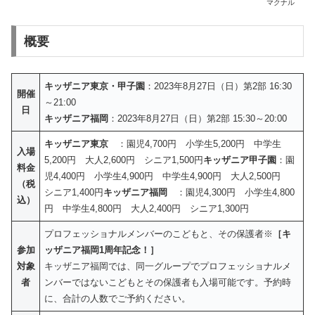
マクナル
概要
キッザニア東京・甲子園
：2023年8月27日（日）第2部 16:30
開催
～21:00
日
キッザニア福岡
：2023年8月27日（日）第2部 15:30～20:00
キッザニア東京
：園児4,700円 小学生5,200円 中学生
入場
5,200円 大人2,600円 シニア1,500円
キッザニア甲子園
：園
料金
児4,400円 小学生4,900円 中学生4,900円 大人2,500円
（税
シニア1,400円
キッザニア福岡
：園児4,300円 小学生4,800
込）
円 中学生4,800円 大人2,400円 シニア1,300円
プロフェッショナルメンバーのこどもと、その保護者※
［キ
参加
ッザニア福岡1周年記念！］
対象
キッザニア福岡では、同一グループでプロフェッショナルメ
者
ンバーではないこどもとその保護者も入場可能です。予約時
に、合計の人数でご予約ください。