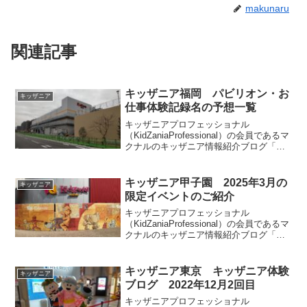
makunaru
関連記事
キッザニア福岡 パビリオン・お
キッザニア
仕事体験記録名の予想一覧
キッザニアプロフェッショナル
（KidZaniaProfessional）の会員であるマ
クナルのキッザニア情報紹介ブログ「キ
ッザマニア」。今回はキッザニア福岡の
パビリオン・お仕事体験記録名・スポン
サーの一覧となります。皆様の参考にな
キッザニア甲子園 2025年3月の
キッザニア
りましたら幸いです。
限定イベントのご紹介
キッザニアプロフェッショナル
（KidZaniaProfessional）の会員であるマ
クナルのキッザニア情報紹介ブログ「キ
ッザマニア」。今回はキッザニア甲子園
で2025年3月に実施される期間限定のイベ
ントとアクティビティの特別仕様につい
キッザニア東京 キッザニア体験
キッザニア
てご紹介します。
ブログ 2022年12月2回目
キッザニアプロフェッショナル