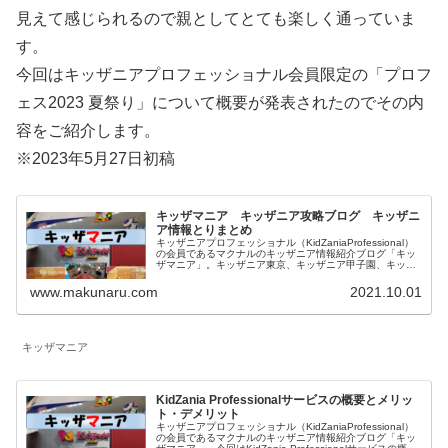
見えて感じられるので親としてとても楽しく通っていま
す。
今回はキッザニアプロフェッショナル会員限定の「プロフ
ェス2023 夏祭り」について概要が発表されたのでその内
容をご紹介します。
※2023年5月27日初稿
キッザマニア キッザニア攻略ブログ キッザニ
ア情報とりまとめ
キッザニアプロフェッショナル（KidZaniaProfessional）
の会員であるマクナルのキッザニア情報紹介ブログ「キッ
ザマニア」。キッザニア東京、キッザニア甲子園、キッザ
ニア福岡に関して一覧にしています。対象年齢、混雑状況
も記載したお仕事体験記、料金等に関係する予約方法、お
www.makunaru.com
2021.10.01
得な情報等を記載しています。
キッザマニア
KidZania Professionalサービスの概要とメリッ
ト・デメリット
キッザニアプロフェッショナル（KidZaniaProfessional）
の会員であるマクナルのキッザニア情報紹介ブログ「キッ