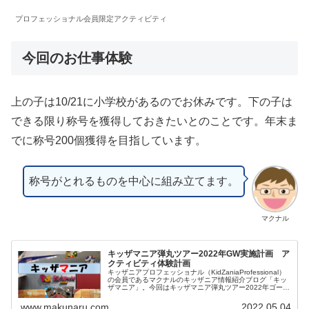
プロフェッショナル会員限定アクティビティ
今回のお仕事体験
上の子は10/21に小学校があるのでお休みです。下の子は
できる限り称号を獲得しておきたいとのことです。年末ま
でに称号200個獲得を目指しています。
称号がとれるものを中心に組み立てます。
マクナル
キッザマニア弾丸ツアー2022年GW実施計画 ア
クティビティ体験計画
キッザニアプロフェッショナル（KidZaniaProfessional）
の会員であるマクナルのキッザニア情報紹介ブログ「キッ
ザマニア」。今回はキッザマニア弾丸ツアー2022年ゴール
デンウィークでのアクティビティの体験計画に関してまと
めました。キッザニア甲子園での6連続入場後に振り返り
www.makunaru.com
2022.05.04