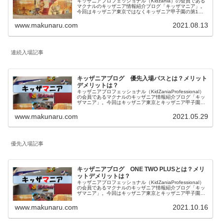
キッザニアプロフェッショナル（Kidzania）の会員である
マクナルのキッザニア情報紹介ブログ「キッザマニア」。
今回はキッザニア東京ではなくキッザニア甲子園の第1
部、第2部の連続入場スケジュールのご紹介。今回記載内
容はキッザニア甲子園の情報となります。
www.makunaru.com
2021.08.13
連続入場記事
キッザニアブログ 優先入場パスとは？メリット
デメリットは？
キッザニアプロフェッショナル（KidZaniaProfessional）
の会員であるマクナルのキッザニア情報紹介ブログ「キッ
ザマニア」。今回はキッザニア東京とキッザニア甲子園の
予約方法の一つで2021年8月から導入された「優先入場パ
ス」について内容とメリットデメリットを私見を含めてご
www.makunaru.com
2021.05.29
紹介します。
優先入場記事
キッザニアブログ ONE TWO PLUSとは？メリ
ットデメリットは？
キッザニアプロフェッショナル（KidZaniaProfessional）
の会員であるマクナルのキッザニア情報紹介ブログ「キッ
ザマニア」。今回はキッザニア東京とキッザニア甲子園の
予約方法の一つである「ONE TWO PLUS」について内容
とメリットデメリットを私見を含めてご紹介します。
www.makunaru.com
2021.10.16