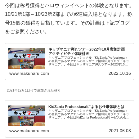
今回は称号獲得とハロウィンイベントの体験となります。
10/21第1部～10/23第2部までの6連続入場となります。称
号15個の獲得を目指しています。その計画は下記ブログ
をご参照ください。
キッザマニア弾丸ツアー2022年10月実施計画
アクティビティ体験計画
キッザニアプロフェッショナル（KidZaniaProfessional）
の会員であるマクナルのキッザニア情報紹介ブログ「キッ
ザマニア」。今回はキッザマニア弾丸ツアー2022年10月
のハロウィン時期でのアクティビティの体験計画に関して
まとめました。結果は別記事で記載します。
www.makunaru.com
2022.10.16
2021年12月1日付で追加された称号
KidZania Professionalによるお仕事体験とは
キッザニアプロフェッショナル（KidZaniaProfessional）
の会員であるマクナルのキッザニア情報紹介ブログ「キッ
ザマニア」。今回はKidZania Professionalサービスの会員
になっていることによる会員限定の内容をご紹介します。
キッザニア甲子園についても記載しています。
www.makunaru.com
2021.06.03