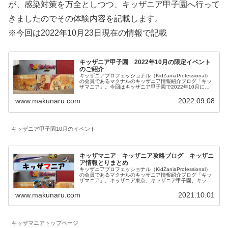
が、感染対策を万全としつつ、キッザニア甲子園へ行って
きましたのでその体験内容を記載します。
※今回は2022年10月23日現在の情報で記載
キッザニア甲子園 2022年10月の限定イベント
のご紹介
キッザニアプロフェッショナル（KidZaniaProfessional）
の会員であるマクナルのキッザニア情報紹介ブログ「キッ
ザマニア」。今回はキッザニア甲子園で2022年10月に実
施される期間限定のイベントとアクティビティの特別仕様
についてご紹介します。
www.makunaru.com
2022.09.08
キッザニア甲子園10月のイベント
キッザマニア キッザニア攻略ブログ キッザニ
ア情報とりまとめ
キッザニアプロフェッショナル（KidZaniaProfessional）
の会員であるマクナルのキッザニア情報紹介ブログ「キッ
ザマニア」。キッザニア東京、キッザニア甲子園、キッザ
ニア福岡に関して一覧にしています。対象年齢、混雑状況
も記載したお仕事体験記、料金等に関係する予約方法、お
www.makunaru.com
2021.10.01
得な情報等を記載しています。
キッザマニアトップページ