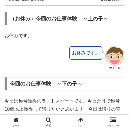
ます。
（お休み）今回のお仕事体験 ～上の子～
お休みです。
お休みです。
マクナル
今回のお仕事体験 ～下の子～
今日は称号獲得のラストスパートです。今日だけで称号
10個以上獲得して帰りたいと思います。今日は帰りの電
車に間に合うように途中で退出します。最終的に7個のお
仕事体験履歴がつきました。
ホーム
検索
トップ
サイドバー