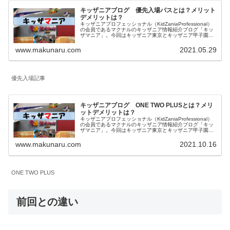
キッザニアブログ 優先入場パスとは？メリット
デメリットは？
キッザニアプロフェッショナル（KidZaniaProfessional）
の会員であるマクナルのキッザニア情報紹介ブログ「キッ
ザマニア」。今回はキッザニア東京とキッザニア甲子園の
予約方法の一つで2021年8月から導入された「優先入場パ
ス」について内容とメリットデメリットを私見を含めてご
www.makunaru.com
2021.05.29
紹介します。
優先入場記事
キッザニアブログ ONE TWO PLUSとは？メリ
ットデメリットは？
キッザニアプロフェッショナル（KidZaniaProfessional）
の会員であるマクナルのキッザニア情報紹介ブログ「キッ
ザマニア」。今回はキッザニア東京とキッザニア甲子園の
予約方法の一つである「ONE TWO PLUS」について内容
とメリットデメリットを私見を含めてご紹介します。
www.makunaru.com
2021.10.16
ONE TWO PLUS
前回との違い