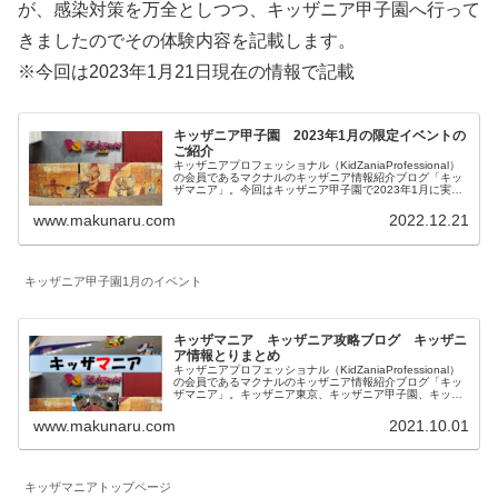
が、感染対策を万全としつつ、キッザニア甲子園へ行って
きましたのでその体験内容を記載します。
※今回は2023年1月21日現在の情報で記載
キッザニア甲子園 2023年1月の限定イベントの
ご紹介
キッザニアプロフェッショナル（KidZaniaProfessional）
の会員であるマクナルのキッザニア情報紹介ブログ「キッ
ザマニア」。今回はキッザニア甲子園で2023年1月に実施
される期間限定のイベントとアクティビティの特別仕様に
ついてご紹介します。
www.makunaru.com
2022.12.21
キッザニア甲子園1月のイベント
キッザマニア キッザニア攻略ブログ キッザニ
ア情報とりまとめ
キッザニアプロフェッショナル（KidZaniaProfessional）
の会員であるマクナルのキッザニア情報紹介ブログ「キッ
ザマニア」。キッザニア東京、キッザニア甲子園、キッザ
ニア福岡に関して一覧にしています。対象年齢、混雑状況
も記載したお仕事体験記、料金等に関係する予約方法、お
www.makunaru.com
2021.10.01
得な情報等を記載しています。
キッザマニアトップページ