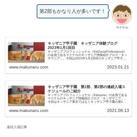
第2部もかなり人が多いです！
マクナル
キッザニア甲子園 キッザニア体験ブログ
2023年1月1回目
キッザニアプロフェッショナル（KidZaniaProfessional）
の会員であるマクナルのキッザニア情報紹介ブログ「キッ
ザマニア」。今回は2023年1月1回目のキッザニア甲子園
体験をご紹介します。リアルタイム更新していきます。皆
様の参考になりましたら幸いです。
www.makunaru.com
2023.01.21
キッザニア甲子園 第1部、第2部の連続入場ス
ケジュールのご紹介
キッザニアプロフェッショナル（Kidzania）の会員である
マクナルのキッザニア情報紹介ブログ「キッザマニア」。
今回はキッザニア東京ではなくキッザニア甲子園の第1
部、第2部の連続入場スケジュールのご紹介。今回記載内
容はキッザニア甲子園の情報となります。
www.makunaru.com
2021.08.13
連続入場記事