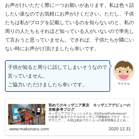
お声がけいただく際に一つお願いがあります。私は色々話
したい派なのでお気軽にお声がけください。ただし、子供
たちは私がブログを記載しているのを知らないのと、私の
周りの人たちもそれほど知っている人がいないので率先し
て言おうと思っていません。できれば、子供たちが隣にい
ない時にお声がけ頂けましたら幸いです。
子供が知ると周りに話してしまいそうなので
言っていません。
ご協力いただけましたら幸いです。
マクナル
初めてのキッザニア東京 キッザニアデビューの
攻略参考ブログ
キッザニアプロフェッショナル（KidZaniaProfessional）
の会員であるマクナルのキッザニア情報紹介ブログ「キッ
ザマニア」。今回は初めて行く人への基本情報をまとめて
みました。個人的には子供が成長できるよい施設だと思う
のでおすすめです。初めて行く人の参考になれば幸いで
www.makunaru.com
2020.12.31
す。