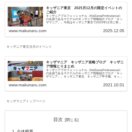
キッザニア東京 2025月12月の限定イベントの
ご紹介
キッザニアプロフェッショナル（KidZaniaProfessional）
の会員であるマクナルのキッザニア情報紹介ブログ「キッ
ザマニア」。今回はキッザニア東京で2025年12月に実施
される期間限定のイベントとアクティビティの特別仕様に
ついてご紹介します。
www.makunaru.com
2025.12.05
キッザニア東京当月のイベント
キッザマニア キッザニア攻略ブログ キッザニ
ア情報とりまとめ
キッザニアプロフェッショナル（KidZaniaProfessional）
の会員であるマクナルのキッザニア情報紹介ブログ「キッ
ザマニア」。キッザニア東京、キッザニア甲子園、キッザ
ニア福岡に関して一覧にしています。対象年齢、混雑状況
も記載したお仕事体験記、料金等に関係する予約方法、お
www.makunaru.com
2021.10.01
得な情報等を記載しています。
キッザマニアトップページ
目次
全体概要