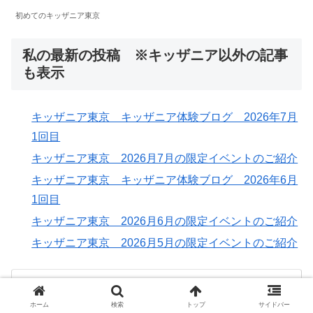
初めてのキッザニア東京
私の最新の投稿 ※キッザニア以外の記事
も表示
キッザニア東京 キッザニア体験ブログ 2026年7月
1回目
キッザニア東京 2026月7月の限定イベントのご紹介
キッザニア東京 キッザニア体験ブログ 2026年6月
1回目
キッザニア東京 2026月6月の限定イベントのご紹介
キッザニア東京 2026月5月の限定イベントのご紹介
ポイントサイトなら高還元率のハピタス｜通販や
サービス利用でWでポイントが貯まる
ポイ活するなら会員数400万人以上のハピタス。3,000以上
ホーム
検索
トップ
サイドバー
の人気ショップやサービスと連携、お買い物の前にハピタ