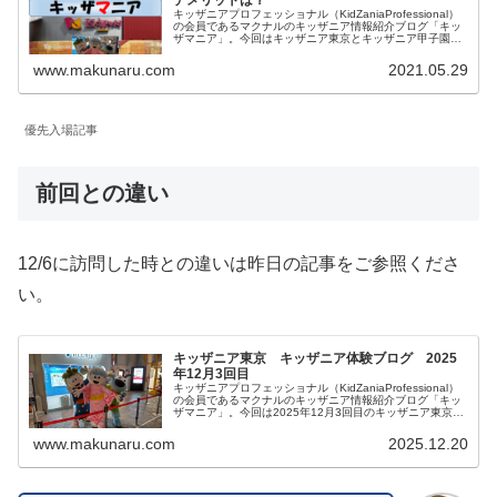
キッザニアプロフェッショナル（KidZaniaProfessional）
の会員であるマクナルのキッザニア情報紹介ブログ「キッ
ザマニア」。今回はキッザニア東京とキッザニア甲子園の
予約方法の一つで2021年8月から導入された「優先入場パ
ス」について内容とメリットデメリットを私見を含めてご
www.makunaru.com
2021.05.29
紹介します。
優先入場記事
前回との違い
12/6に訪問した時との違いは昨日の記事をご参照くださ
い。
キッザニア東京 キッザニア体験ブログ 2025
年12月3回目
キッザニアプロフェッショナル（KidZaniaProfessional）
の会員であるマクナルのキッザニア情報紹介ブログ「キッ
ザマニア」。今回は2025年12月3回目のキッザニア東京体
験をご紹介します。リアルタイム更新していきます。皆様
の参考になりましたら幸いです。
www.makunaru.com
2025.12.20