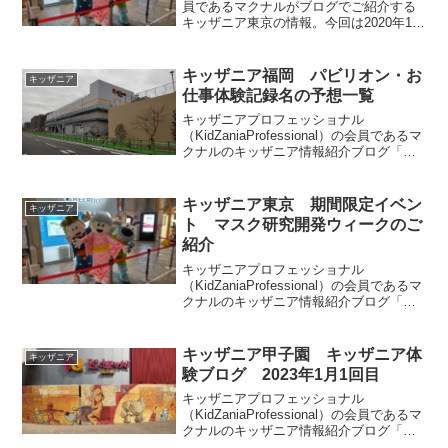
員であるマクナルがブログでご紹介する
キッザニア東京の情報。今回は2020年11
月のキッザニア東京体験をご紹介しま
す。無事に下の子が3つ星達成できまし
た！！前回からの変更点も多かったので
キッザニア福岡 パビリオン・お
キッザニア
そちらも記載しています。
仕事体験記録名の予想一覧
キッザニアプロフェッショナル
（KidZaniaProfessional）の会員であるマ
クナルのキッザニア情報紹介ブログ「キ
ッザマニア」。今回はキッザニア福岡の
パビリオン・お仕事体験記録名・スポン
サーの一覧となります。皆様の参考にな
キッザニア東京 期間限定イベン
キッザニア
りましたら幸いです。
ト マスク研究開発ウィークのご
紹介
キッザニアプロフェッショナル
（KidZaniaProfessional）の会員であるマ
クナルのキッザニア情報紹介ブログ「キ
ッザマニア」。今回はキッザニア東京で
2022年1月～2月に実施されるマスク研究
開発ウィークについてご紹介します。過
キッザニア甲子園 キッザニア体
キッザニア
去実施されたことがないイベントで楽し
験ブログ 2023年1月1回目
かったです。
キッザニアプロフェッショナル
（KidZaniaProfessional）の会員であるマ
クナルのキッザニア情報紹介ブログ「キ
ッザマニア」。今回は2023年1月1回目の