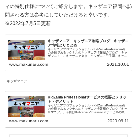
ィの特別仕様についてご紹介します。キッザニア福岡へ訪
問される方は参考にしていただけると幸いです。
※2022年7月5日更新
キッザマニア キッザニア攻略ブログ キッザニ
ア情報とりまとめ
キッザニアプロフェッショナル（KidZaniaProfessional）
の会員であるマクナルのキッザニア情報紹介ブログ「キッ
ザマニア」。キッザニア東京、キッザニア甲子園、キッザ
ニア福岡に関して一覧にしています。対象年齢、混雑状況
も記載したお仕事体験記、料金等に関係する予約方法、お
www.makunaru.com
2021.10.01
得な情報等を記載しています。
キッザマニア
KidZania Professionalサービスの概要とメリッ
ト・デメリット
キッザニアプロフェッショナル（KidZaniaProfessional）
の会員であるマクナルのキッザニア情報紹介ブログ「キッ
ザマニア」。今回はKidZania Professionalサービスの概要
とメリット・デメリットをご紹介します。キッザニアプロ
フェッショナルも楽しみましょう！
www.makunaru.com
2020.09.11