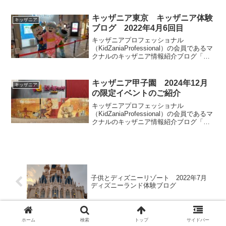
キッザニア甲子園体験をご紹介します。
リアルタイム更新していきます。皆様の
キッザニア東京 キッザニア体験
キッザニア
参考になりましたら幸いです。
ブログ 2022年4月6回目
キッザニアプロフェッショナル
（KidZaniaProfessional）の会員であるマ
クナルのキッザニア情報紹介ブログ「キ
ッザマニア」。今回は2022年4月6回目の
キッザニア東京体験をご紹介します。リ
アルタイム更新していきます。皆様の参
キッザニア甲子園 2024年12月
キッザニア
考になりましたら幸いです。
の限定イベントのご紹介
キッザニアプロフェッショナル
（KidZaniaProfessional）の会員であるマ
クナルのキッザニア情報紹介ブログ「キ
ッザマニア」。今回はキッザニア甲子園
で2024年12月に実施される期間限定のイ
ベントとアクティビティの特別仕様につ
いてご紹介します。
子供とディズニーリゾート 2022年7月
ディズニーランド体験ブログ
ホーム
検索
トップ
サイドバー
キッザニア東京 キッザニア体験ブロ