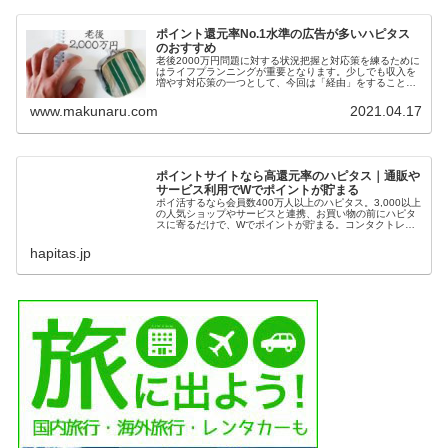
ポイント還元率No.1水準の広告が多いハピタス
のおすすめ
老後2000万円問題に対する状況把握と対応策を練るために
はライフプランニングが重要となります。少しでも収入を
増やす対応策の一つとして、今回は「経由」をすることに
よりお得なポイントを獲得できる還元率No.1水準の広告が
多いハピタスをご紹介します。
www.makunaru.com
2021.04.17
ポイントサイトなら高還元率のハピタス｜通販や
サービス利用でWでポイントが貯まる
ポイ活するなら会員数400万人以上のハピタス。3,000以上
の人気ショップやサービスと連携、お買い物の前にハピタ
スに寄るだけで、Wでポイントが貯まる。コンタクトレン
ズの購入や、クレジットカード発行、ふるさと納税の前に
もハピタスに寄っておトク...
hapitas.jp