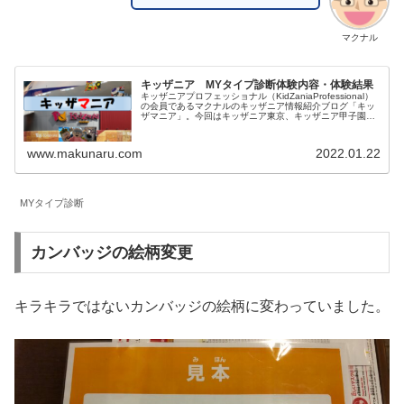
マクナル
キッザニア MYタイプ診断体験内容・体験結果
キッザニアプロフェッショナル（KidZaniaProfessional）
の会員であるマクナルのキッザニア情報紹介ブログ「キッ
ザマニア」。今回はキッザニア東京、キッザニア甲子園で
体験できるMYタイプ診断の体験内容・体験結果に関してま
とめました。ご参考になりましたら幸いです。
www.makunaru.com
2022.01.22
MYタイプ診断
カンバッジの絵柄変更
キラキラではないカンバッジの絵柄に変わっていました。