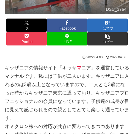
DSC_3764
X
Facebook
はてブ
Pocket
LINE
コピー
2022.04.03
2022.04.06
キッザニアの情報サイト「キッザ
マ
ニア」を運営している
マクナルです。私には子供が二人います。キッザニアに入
れるのは3歳以上となっていますので、二人とも3歳にな
った時からキッザニア東京に通っており、キッザニアプロ
フェッショナルの会員になっています。子供達の成長が目
に見えて感じられるので親としてとても楽しく通っていま
す。
オミクロン株への対応が共存に変わってきつつあります