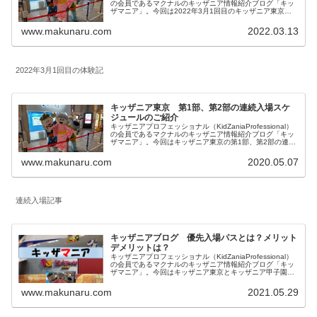
の会員であるマクナルのキッザニア情報紹介ブログ「キッ
ザマニア」。今回は2022年3月1回目のキッザニア東京体
験をご紹介します。リアルタイム更新していきます。皆様
の参考になりましたら幸いです。
www.makunaru.com
2022.03.13
2022年3月1回目の体験記
キッザニア東京 第1部、第2部の連続入場スケ
ジュールのご紹介
キッザニアプロフェッショナル（KidZaniaProfessional）
の会員であるマクナルのキッザニア情報紹介ブログ「キッ
ザマニア」。今回はキッザニア東京の第1部、第2部の連続
入場スケジュールのご紹介。記載内容はキッザニア東京の
みの情報となります。
www.makunaru.com
2020.05.07
連続入場記事
キッザニアブログ 優先入場パスとは？メリット
デメリットは？
キッザニアプロフェッショナル（KidZaniaProfessional）
の会員であるマクナルのキッザニア情報紹介ブログ「キッ
ザマニア」。今回はキッザニア東京とキッザニア甲子園の
予約方法の一つで2021年8月から導入された「優先入場パ
ス」について内容とメリットデメリットを私見を含めてご
www.makunaru.com
2021.05.29
紹介します。