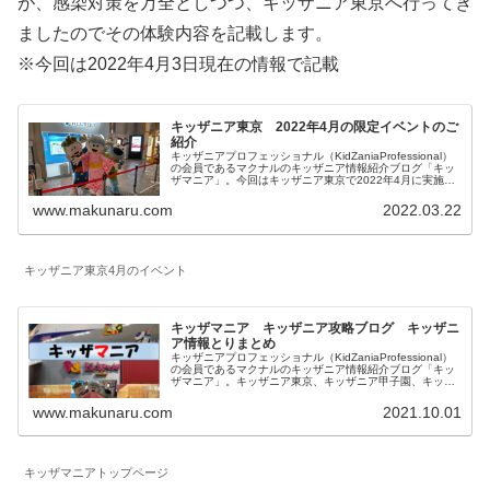
が、感染対策を万全としつつ、キッザニア東京へ行ってき
ましたのでその体験内容を記載します。
※今回は2022年4月3日現在の情報で記載
キッザニア東京 2022年4月の限定イベントのご
紹介
キッザニアプロフェッショナル（KidZaniaProfessional）
の会員であるマクナルのキッザニア情報紹介ブログ「キッ
ザマニア」。今回はキッザニア東京で2022年4月に実施さ
れる期間限定のイベントとアクティビティの特別仕様につ
いてご紹介します。
www.makunaru.com
2022.03.22
キッザニア東京4月のイベント
キッザマニア キッザニア攻略ブログ キッザニ
ア情報とりまとめ
キッザニアプロフェッショナル（KidZaniaProfessional）
の会員であるマクナルのキッザニア情報紹介ブログ「キッ
ザマニア」。キッザニア東京、キッザニア甲子園、キッザ
ニア福岡に関して一覧にしています。対象年齢、混雑状況
も記載したお仕事体験記、料金等に関係する予約方法、お
www.makunaru.com
2021.10.01
得な情報等を記載しています。
キッザマニアトップページ