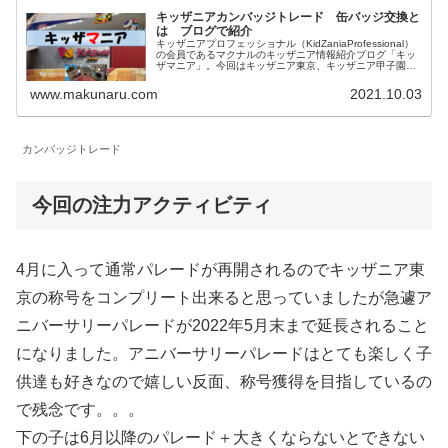
キッザニアカンバッジトレード 缶バッジ交換と
は ブログで紹介
キッザニアプロフェッショナル（KidZaniaProfessional）
の会員であるマクナルのキッザニア情報紹介ブログ「キッ
ザマニア」。今回はキッザニア東京、キッザニア甲子園両
方で実施されているカンバッジトレード（缶バッジ交換）
についてご紹介します。
www.makunaru.com
2021.10.03
カンバッジトレード
今回の注力アクティビティ
4月に入って通常パレードが再開されるのでキッザニア東
京の称号をコンプリート出来ると思っていましたが急遽ア
ニバーサリーパレードが2022年5月末まで延長されること
になりました。アニバーサリーパレードはとても楽しく子
供達も好きなので嬉しい反面、称号獲得を目指しているの
で残念です。。。
下の子は6月以降のパレード＋大きくならないとできない