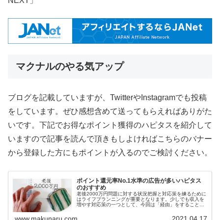
NEXT」
マクナルのやる気アップ
ブログを記載していますが、TwitterやInstagramでも投稿
をしています。ぜひ感想含めて送ってもらえればありがた
いです。下記でお得なポイント獲得のハピタスを紹介して
いますので記事を読んで頂きもしよければこちらのバナー
から登録した方にもポイントが入るのでご検討ください。
ポイント還元率No.1水準の広告が多いハピタス
のおすすめ
老後2000万円問題に対する状況把握と対応策を練るために
はライフプランニングが重要となります。少しでも収入を
増やす対応策の一つとして、今回は「経由」をすることに
よりお得なポイントを獲得できる還元率No.1水準の広告が
多いハピタスをご紹介します。
www.makunaru.com
2021.04.17