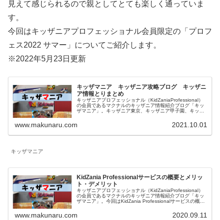
見えて感じられるので親としてとても楽しく通っていま
す。
今回はキッザニアプロフェッショナル会員限定の「プロフ
ェス2022 サマー」についてご紹介します。
※2022年5月23日更新
キッザマニア キッザニア攻略ブログ キッザニ
ア情報とりまとめ
キッザニアプロフェッショナル（KidZaniaProfessional）
の会員であるマクナルのキッザニア情報紹介ブログ「キッ
ザマニア」。キッザニア東京、キッザニア甲子園、キッザ
ニア福岡に関して一覧にしています。対象年齢、混雑状況
も記載したお仕事体験記、料金等に関係する予約方法、お
www.makunaru.com
2021.10.01
得な情報等を記載しています。
キッザマニア
KidZania Professionalサービスの概要とメリッ
ト・デメリット
キッザニアプロフェッショナル（KidZaniaProfessional）
の会員であるマクナルのキッザニア情報紹介ブログ「キッ
ザマニア」。今回はKidZania Professionalサービスの概要
とメリット・デメリットをご紹介します。キッザニアプロ
フェッショナルも楽しみましょう！
www.makunaru.com
2020.09.11