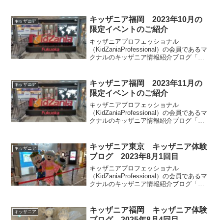
ッザマニア」。今回は2023年4月3日第1
部のキッザニア甲子園の混雑状況をご紹
介します。ランドセル工房が開催されて
キッザニア福岡 2023年10月の
キッザニア
います。皆様の参考になりましたら幸い
限定イベントのご紹介
です。
キッザニアプロフェッショナル
（KidZaniaProfessional）の会員であるマ
クナルのキッザニア情報紹介ブログ「キ
ッザマニア」。今回はキッザニア福岡で
2023年10月に実施される期間限定のイベ
ントとアクティビティの特別仕様につい
キッザニア福岡 2023年11月の
キッザニア
てご紹介します。
限定イベントのご紹介
キッザニアプロフェッショナル
（KidZaniaProfessional）の会員であるマ
クナルのキッザニア情報紹介ブログ「キ
ッザマニア」。今回はキッザニア福岡で
2023年11月に実施される期間限定のイベ
ントとアクティビティの特別仕様につい
キッザニア東京 キッザニア体験
キッザニア
てご紹介します。
ブログ 2023年8月1回目
キッザニアプロフェッショナル
（KidZaniaProfessional）の会員であるマ
クナルのキッザニア情報紹介ブログ「キ
ッザマニア」。今回は2023年8月1回目の
キッザニア東京体験をご紹介します。リ
アルタイム更新していきます。皆様の参
キッザニア福岡 キッザニア体験
キッザニア
考になりましたら幸いです。
ブログ 2025年8月4回目