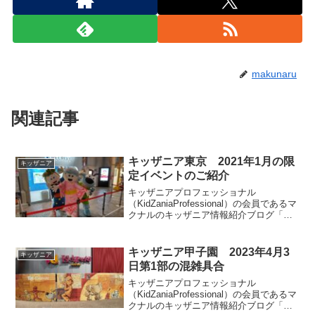
makunaru
関連記事
キッザニア東京 2021年1月の限
キッザニア
定イベントのご紹介
キッザニアプロフェッショナル
（KidZaniaProfessional）の会員であるマ
クナルのキッザニア情報紹介ブログ「キ
ッザマニア」。今回は2021年1月に実施さ
れる期間限定のイベントとアクティビテ
ィの特別仕様についてご紹介します。三
キッザニア甲子園 2023年4月3
キッザニア
が日限定ですがお年玉ももらえます。
日第1部の混雑具合
キッザニアプロフェッショナル
（KidZaniaProfessional）の会員であるマ
クナルのキッザニア情報紹介ブログ「キ