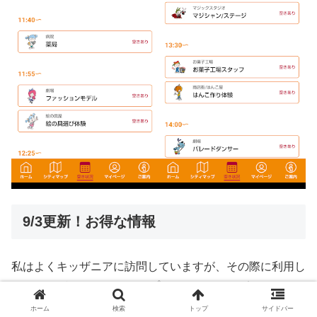
9/3更新！お得な情報
私はよくキッザニアに訪問していますが、その際に利用し
ているのがauスマートパスプレミアムのクーポンになり
ます。今回は
キッザニア東京・甲子園・福岡の全てで
9/1
ホーム
検索
トップ
サイドバー