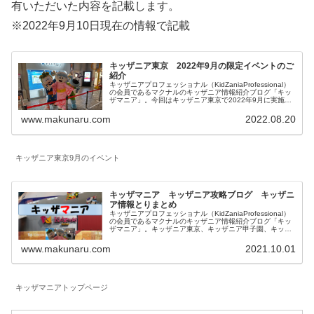
有いただいた内容を記載します。
※2022年9月10日現在の情報で記載
キッザニア東京 2022年9月の限定イベントのご
紹介
キッザニアプロフェッショナル（KidZaniaProfessional）
の会員であるマクナルのキッザニア情報紹介ブログ「キッ
ザマニア」。今回はキッザニア東京で2022年9月に実施さ
れる期間限定のイベントとアクティビティの特別仕様につ
いてご紹介します。
www.makunaru.com
2022.08.20
キッザニア東京9月のイベント
キッザマニア キッザニア攻略ブログ キッザニ
ア情報とりまとめ
キッザニアプロフェッショナル（KidZaniaProfessional）
の会員であるマクナルのキッザニア情報紹介ブログ「キッ
ザマニア」。キッザニア東京、キッザニア甲子園、キッザ
ニア福岡に関して一覧にしています。対象年齢、混雑状況
も記載したお仕事体験記、料金等に関係する予約方法、お
www.makunaru.com
2021.10.01
得な情報等を記載しています。
キッザマニアトップページ