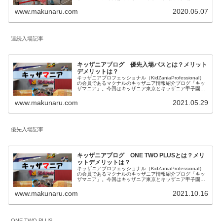
入場スケジュールのご紹介。記載内容はキッザニア東京の
みの情報となります。
www.makunaru.com
2020.05.07
連続入場記事
キッザニアブログ 優先入場パスとは？メリット
デメリットは？
キッザニアプロフェッショナル（KidZaniaProfessional）
の会員であるマクナルのキッザニア情報紹介ブログ「キッ
ザマニア」。今回はキッザニア東京とキッザニア甲子園の
予約方法の一つで2021年8月から導入された「優先入場パ
ス」について内容とメリットデメリットを私見を含めてご
www.makunaru.com
2021.05.29
紹介します。
優先入場記事
キッザニアブログ ONE TWO PLUSとは？メリ
ットデメリットは？
キッザニアプロフェッショナル（KidZaniaProfessional）
の会員であるマクナルのキッザニア情報紹介ブログ「キッ
ザマニア」。今回はキッザニア東京とキッザニア甲子園の
予約方法の一つである「ONE TWO PLUS」について内容
とメリットデメリットを私見を含めてご紹介します。
www.makunaru.com
2021.10.16
ONE TWO PLUS