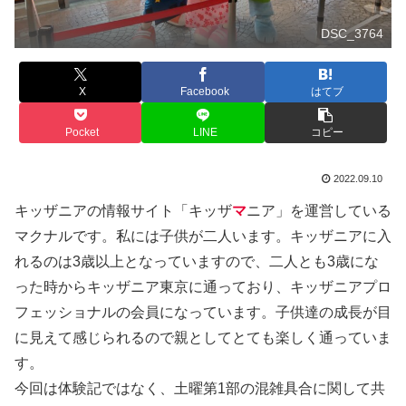
DSC_3764
X
Facebook
はてブ
Pocket
LINE
コピー
2022.09.10
キッザニアの情報サイト「キッザ
マ
ニア」を運営している
マクナルです。私には子供が二人います。キッザニアに入
れるのは3歳以上となっていますので、二人とも3歳にな
った時からキッザニア東京に通っており、キッザニアプロ
フェッショナルの会員になっています。子供達の成長が目
に見えて感じられるので親としてとても楽しく通っていま
す。
今回は体験記ではなく、土曜第1部の混雑具合に関して共