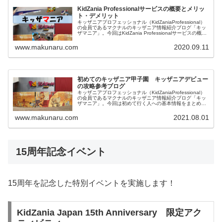
KidZania Professionalサービスの概要とメリッ
ト・デメリット
キッザニアプロフェッショナル（KidZaniaProfessional）
の会員であるマクナルのキッザニア情報紹介ブログ「キッ
ザマニア」。今回はKidZania Professionalサービスの概要
とメリット・デメリットをご紹介します。キッザニアプロ
フェッショナルも楽しみましょう！
www.makunaru.com
2020.09.11
初めてのキッザニア甲子園 キッザニアデビュー
の攻略参考ブログ
キッザニアプロフェッショナル（KidZaniaProfessional）
の会員であるマクナルのキッザニア情報紹介ブログ「キッ
ザマニア」。今回は初めて行く人への基本情報をまとめて
みました。個人的には子供が成長できるよい施設だと思う
のでおすすめです。初めて行く人の参考になれば幸いで
www.makunaru.com
2021.08.01
す。
15周年記念イベント
15周年を記念した特別イベントを実施します！
KidZania Japan 15th Anniversary 限定アク