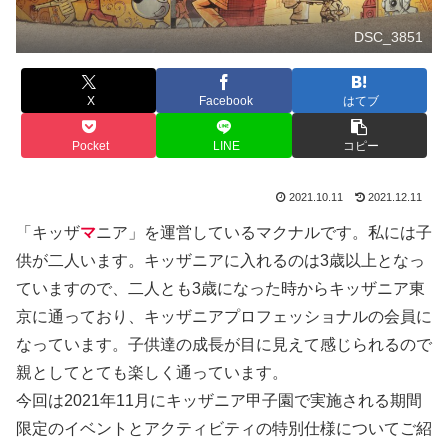
DSC_3851
X
Facebook
はてブ
Pocket
LINE
コピー
2021.10.11
2021.12.11
「キッザ
マ
ニア」を運営しているマクナルです。私には子
供が二人います。キッザニアに入れるのは3歳以上となっ
ていますので、二人とも3歳になった時からキッザニア東
京に通っており、キッザニアプロフェッショナルの会員に
なっています。子供達の成長が目に見えて感じられるので
親としてとても楽しく通っています。
今回は2021年11月にキッザニア甲子園で実施される期間
限定のイベントとアクティビティの特別仕様についてご紹