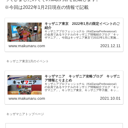
※今回は2022年1月2日現在の情報で記載
キッザニア東京 2022年1月の限定イベントのご
紹介
キッザニアプロフェッショナル（KidZaniaProfessional）
の会員であるマクナルのキッザニア情報紹介ブログ「キッ
ザマニア」。今回はキッザニア東京で2022年1月に実施さ
れる期間限定のイベントとアクティビティの特別仕様につ
いてご紹介します。
www.makunaru.com
2021.12.11
キッザニア東京1月のイベント
キッザマニア キッザニア攻略ブログ キッザニ
ア情報とりまとめ
キッザニアプロフェッショナル（KidZaniaProfessional）
の会員であるマクナルのキッザニア情報紹介ブログ「キッ
ザマニア」。キッザニア東京、キッザニア甲子園、キッザ
ニア福岡に関して一覧にしています。対象年齢、混雑状況
も記載したお仕事体験記、料金等に関係する予約方法、お
www.makunaru.com
2021.10.01
得な情報等を記載しています。
キッザマニアトップページ