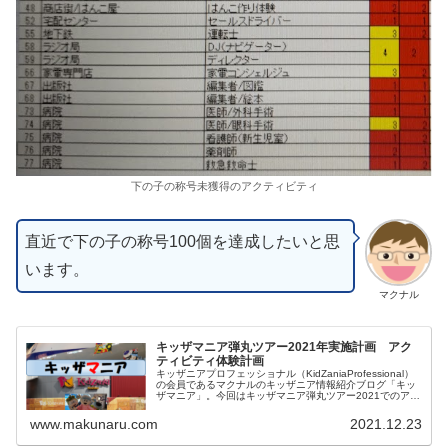
下の子の称号未獲得のアクティビティ
直近で下の子の称号100個を達成したいと思
います。
マクナル
キッザマニア弾丸ツアー2021年実施計画 アク
ティビティ体験計画
キッザニアプロフェッショナル（KidZaniaProfessional）
の会員であるマクナルのキッザニア情報紹介ブログ「キッ
ザマニア」。今回はキッザマニア弾丸ツアー2021でのアク
ティビティの体験計画に関してまとめました。キッザニア
東京、キッザニア甲子園での体験後に振り返ります。
www.makunaru.com
2021.12.23