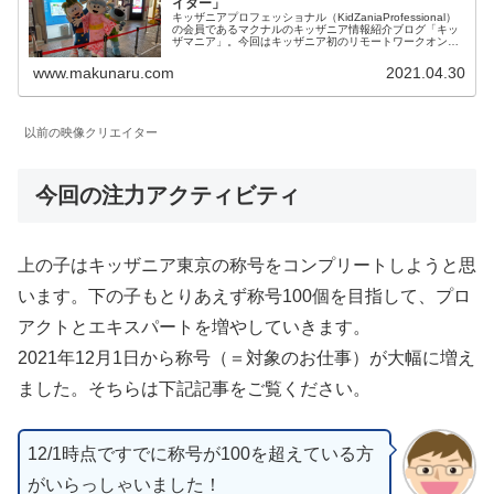
イター」
キッザニアプロフェッショナル（KidZaniaProfessional）
の会員であるマクナルのキッザニア情報紹介ブログ「キッ
ザマニア」。今回はキッザニア初のリモートワークオンラ
インプログラム「映像クリエイター」についてご紹介しま
す。大人がやっても楽しいお仕事です。
www.makunaru.com
2021.04.30
以前の映像クリエイター
今回の注力アクティビティ
上の子はキッザニア東京の称号をコンプリートしようと思
います。下の子もとりあえず称号100個を目指して、プロ
アクトとエキスパートを増やしていきます。
2021年12月1日から称号（＝対象のお仕事）が大幅に増え
ました。そちらは下記記事をご覧ください。
12/1時点ですでに称号が100を超えている方
がいらっしゃいました！