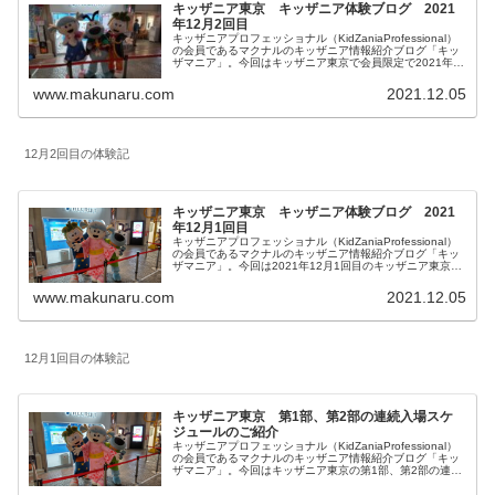
キッザニア東京 キッザニア体験ブログ 2021
年12月2回目
キッザニアプロフェッショナル（KidZaniaProfessional）
の会員であるマクナルのキッザニア情報紹介ブログ「キッ
ザマニア」。今回はキッザニア東京で会員限定で2021年
12月5日第2部で開催されたキッザニア東京のプロフェス
2021の体験内容をご紹介します。
www.makunaru.com
2021.12.05
12月2回目の体験記
キッザニア東京 キッザニア体験ブログ 2021
年12月1回目
キッザニアプロフェッショナル（KidZaniaProfessional）
の会員であるマクナルのキッザニア情報紹介ブログ「キッ
ザマニア」。今回は2021年12月1回目のキッザニア東京体
験をご紹介します。リアルタイムに更新していきます。皆
様の参考になりましたら幸いです。
www.makunaru.com
2021.12.05
12月1回目の体験記
キッザニア東京 第1部、第2部の連続入場スケ
ジュールのご紹介
キッザニアプロフェッショナル（KidZaniaProfessional）
の会員であるマクナルのキッザニア情報紹介ブログ「キッ
ザマニア」。今回はキッザニア東京の第1部、第2部の連続
入場スケジュールのご紹介。記載内容はキッザニア東京の
みの情報となります。