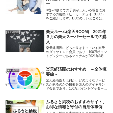
ー
0歳～3歳までの子供が二人いる場合にお
すすめの縦型ベビーカーデュオ（DUO）
をご紹介します。DUOのよいところは横
幅が小さい、操作性がよい、たまに褒め
られた気分になれることです。興味があ
る方はぜひご検討ください。
楽天ルーム(楽天ROOM) 2021年
楽天経済圏
３月の楽天スーパーセールでの購
入
楽天経済圏にどっぷりはまっている楽天
のダイヤモンド会員であり、100万ポイン
トゲッターであるマクナルが2021年3月の
スーパーセールでの買い方のポイントに
ついてご紹介します。おすすめ商品は楽
天ルームにあるので良ければブログ内の
楽天経済圏のおすすめ ～全体概
楽天経済圏
URLから私のルームにご訪問ください。
要編～
楽天経済圏とは何か、どのようなサービ
スがあるのかの概要を楽天のダイヤモン
ド会員であり、100万ポイントゲッターで
あるマクナルがご紹介します。楽天経済
圏の恩恵を一番受けるための方法、ポイ
ント利用やポイント上限に関する注意点
ふるさと納税のおすすめサイト、
TOP
もご紹介します。
お得な情報と寄付の自治体事例