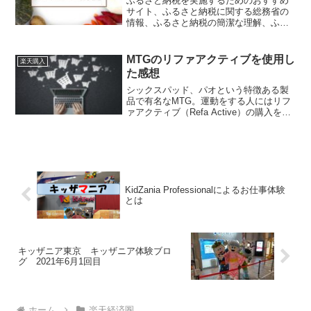
ふるさと納税を実施するためのおすすめ
サイト、ふるさと納税に関する総務省の
情報、ふるさと納税の簡潔な理解、ふる
さと納税の居住自治体デメリット、ふる
さと納税のお得な実施方法、楽天ふるさ
と納税をお勧めする理由、寄付している
MTGのリファアクティブを使用し
楽天購入
自治体事例をご紹介します。
た感想
シックスパッド、パオという特徴ある製
品で有名なMTG。運動をする人にはリフ
ァアクティブ（Refa Active）の購入をお
勧めします。リファアクティブの特徴、
リファアクティブ購入の注意点、リファ
アクティブの使用方法を実際に使用して
の感想を含めてご紹介。
KidZania Professionalによるお仕事体験
とは
キッザニア東京 キッザニア体験ブロ
グ 2021年6月1回目
ホーム
楽天経済圏