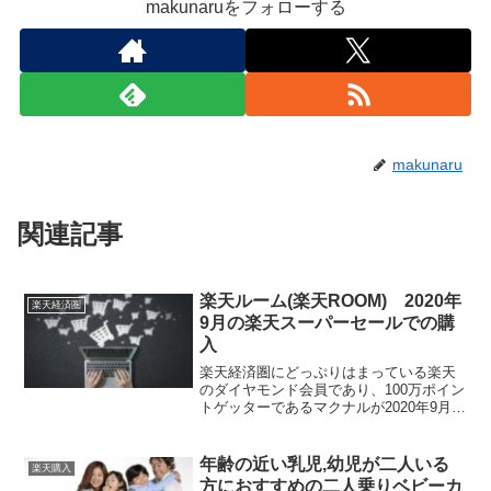
makunaruをフォローする
makunaru
関連記事
楽天ルーム(楽天ROOM) 2020年
楽天経済圏
9月の楽天スーパーセールでの購
入
楽天経済圏にどっぷりはまっている楽天
のダイヤモンド会員であり、100万ポイン
トゲッターであるマクナルが2020年9月の
スーパーセールでの買い方のポイントに
ついてご紹介します。おすすめ商品は楽
天ルームにあるので良ければブログ内の
年齢の近い乳児,幼児が二人いる
楽天購入
URLから私のルームにご訪問ください。
方におすすめの二人乗りベビーカ