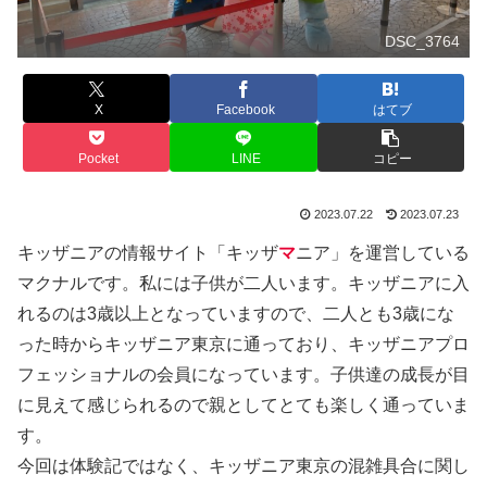
DSC_3764
X
Facebook
はてブ
Pocket
LINE
コピー
2023.07.22
2023.07.23
キッザニアの情報サイト「キッザ
マ
ニア」を運営している
マクナルです。私には子供が二人います。キッザニアに入
れるのは3歳以上となっていますので、二人とも3歳にな
った時からキッザニア東京に通っており、キッザニアプロ
フェッショナルの会員になっています。子供達の成長が目
に見えて感じられるので親としてとても楽しく通っていま
す。
今回は体験記ではなく、キッザニア東京の混雑具合に関し