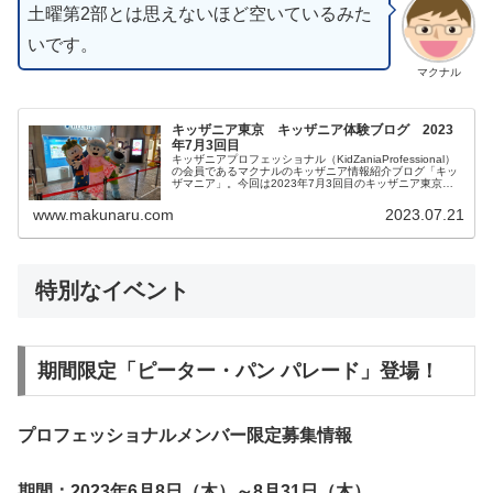
土曜第2部とは思えないほど空いているみた
いです。
マクナル
キッザニア東京 キッザニア体験ブログ 2023
年7月3回目
キッザニアプロフェッショナル（KidZaniaProfessional）
の会員であるマクナルのキッザニア情報紹介ブログ「キッ
ザマニア」。今回は2023年7月3回目のキッザニア東京体
験をご紹介します。リアルタイム更新していきます。皆様
の参考になりましたら幸いです。
www.makunaru.com
2023.07.21
特別なイベント
期間限定「ピーター・パン パレード」登場！
プロフェッショナルメンバー限定募集情報
期間：2023年6月8日（木）～8月31日（木）