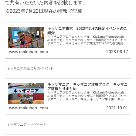
て共有いただいた内容を記載します。
※2023年7月22日現在の情報で記載
キッザニア東京 2023年7月の限定イベントのご
紹介
キッザニアプロフェッショナル（KidZaniaProfessional）
の会員であるマクナルのキッザニア情報紹介ブログ「キッ
ザマニア」。今回はキッザニア東京で2023年7月に実施さ
れる期間限定のイベントとアクティビティの特別仕様につ
いてご紹介します。
www.makunaru.com
2023.06.17
キッザニア東京当月のイベント
キッザマニア キッザニア攻略ブログ キッザニ
ア情報とりまとめ
キッザニアプロフェッショナル（KidZaniaProfessional）
の会員であるマクナルのキッザニア情報紹介ブログ「キッ
ザマニア」。キッザニア東京、キッザニア甲子園、キッザ
ニア福岡に関して一覧にしています。対象年齢、混雑状況
も記載したお仕事体験記、料金等に関係する予約方法、お
www.makunaru.com
2021.10.01
得な情報等を記載しています。
キッザマニアトップページ