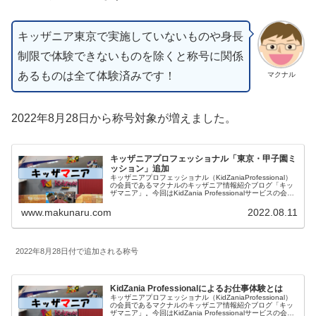
キッザニア東京で実施していないものや身長
制限で体験できないものを除くと称号に関係
あるものは全て体験済みです！
マクナル
2022年8月28日から称号対象が増えました。
キッザニアプロフェッショナル「東京・甲子園ミ
ッション」追加
キッザニアプロフェッショナル（KidZaniaProfessional）
の会員であるマクナルのキッザニア情報紹介ブログ「キッ
ザマニア」。今回はKidZania Professionalサービスの会員
限定のミッションの追加内容をご紹介します。2022年8月
28日にキッザニア東京・キッザニア甲子園でプロアクトが
www.makunaru.com
2022.08.11
5つ追加されます。
2022年8月28日付で追加される称号
KidZania Professionalによるお仕事体験とは
キッザニアプロフェッショナル（KidZaniaProfessional）
の会員であるマクナルのキッザニア情報紹介ブログ「キッ
ザマニア」。今回はKidZania Professionalサービスの会員