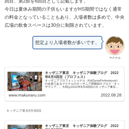
回目、第2部を6回目として記載します。
今日は夏休み期間の子供もいますがHS期間ではなく通常
の料金となっていることもあり、入場者数は多めで、中央
広場の飲食スペースは30分に制限されています。
想定より入場者数が多いです。
マクナル
キッザニア東京 キッザニア体験ブログ 2022
年8月4回目（プロフェス）
キッザニアプロフェッショナル（KidZaniaProfessional）
の会員であるマクナルのキッザニア情報紹介ブログ「キッ
ザマニア」。今回は2022年8月4回目のキッザニア東京体
験をご紹介します。リアルタイム更新していきます。会員
限定のプロフェスです！皆様の参考になりましたら幸いで
www.makunaru.com
2022.08.28
す。
キッザニア東京8月4回目
キッザニア東京 キッザニア体験ブログ 2022