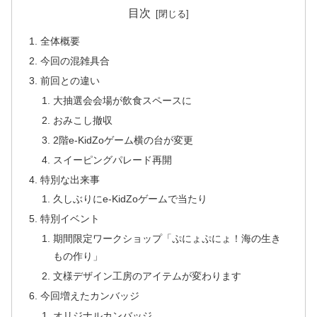
目次
全体概要
今回の混雑具合
前回との違い
大抽選会会場が飲食スペースに
おみこし撤収
2階e-KidZoゲーム横の台が変更
スイーピングパレード再開
特別な出来事
久しぶりにe-KidZoゲームで当たり
特別イベント
期間限定ワークショップ「ぷにょぷにょ！海の生き
もの作り」
文様デザイン工房のアイテムが変わります
今回増えたカンバッジ
オリジナルカンバッジ