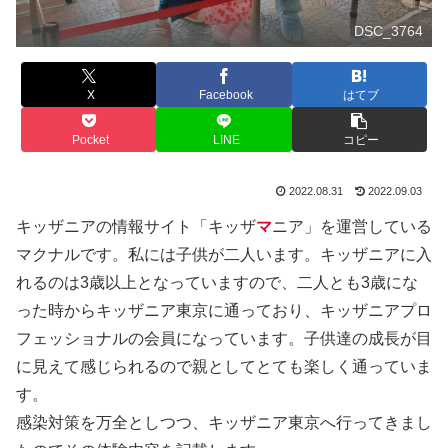
DSC_3764
X
Facebook
はてブ
Pocket
LINE
コピー
2022.08.31
2022.09.03
キッザニアの情報サイト「キッザ
マ
ニア」を運営している
マクナルです。私には子供が二人います。キッザニアに入
れるのは3歳以上となっていますので、二人とも3歳にな
った時からキッザニア東京に通っており、キッザニアプロ
フェッショナルの会員になっています。子供達の成長が目
に見えて感じられるので親としてとても楽しく通っていま
す。
感染対策を万全としつつ、キッザニア東京へ行ってきまし