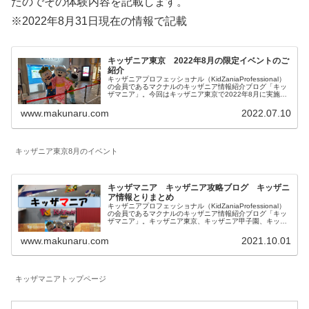
たのでその体験内容を記載します。
※2022年8月31日現在の情報で記載
キッザニア東京 2022年8月の限定イベントのご
紹介
キッザニアプロフェッショナル（KidZaniaProfessional）
の会員であるマクナルのキッザニア情報紹介ブログ「キッ
ザマニア」。今回はキッザニア東京で2022年8月に実施さ
れる期間限定のイベントとアクティビティの特別仕様につ
いてご紹介します。
www.makunaru.com
2022.07.10
キッザニア東京8月のイベント
キッザマニア キッザニア攻略ブログ キッザニ
ア情報とりまとめ
キッザニアプロフェッショナル（KidZaniaProfessional）
の会員であるマクナルのキッザニア情報紹介ブログ「キッ
ザマニア」。キッザニア東京、キッザニア甲子園、キッザ
ニア福岡に関して一覧にしています。対象年齢、混雑状況
も記載したお仕事体験記、料金等に関係する予約方法、お
www.makunaru.com
2021.10.01
得な情報等を記載しています。
キッザマニアトップページ