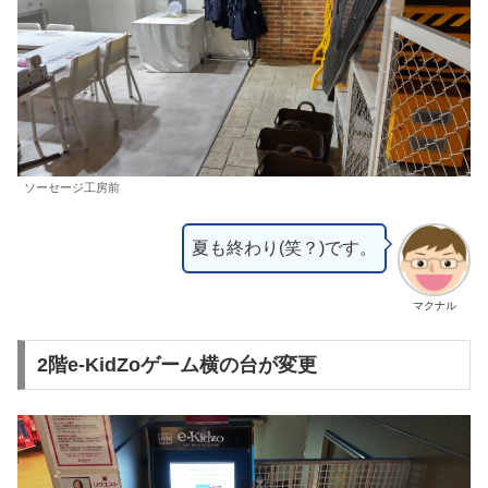
ソーセージ工房前
夏も終わり(笑？)です。
マクナル
2階e-KidZoゲーム横の台が変更