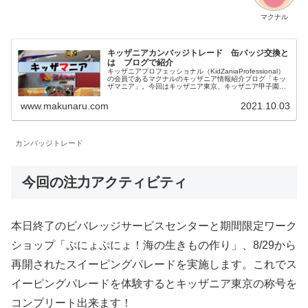
マクナル
キッザニアカンバッジトレード 缶バッジ交換と
は ブログで紹介
キッザニアプロフェッショナル（KidZaniaProfessional）
の会員であるマクナルのキッザニア情報紹介ブログ「キッ
ザマニア」。今回はキッザニア東京、キッザニア甲子園両
方で実施されているカンバッジトレード（缶バッジ交換）
についてご紹介します。
www.makunaru.com
2021.10.03
カンバッジトレード
今回の注力アクティビティ
本日終了のビバレッジサービスセンターと期間限定ワーク
ショップ「ぷにょぷにょ！海の生きもの作り」、8/29から
再開されたスイーピングパレードを実施します。これでス
イーピングパレードを体験するとキッザニア東京の称号を
コンプリート出来ます！