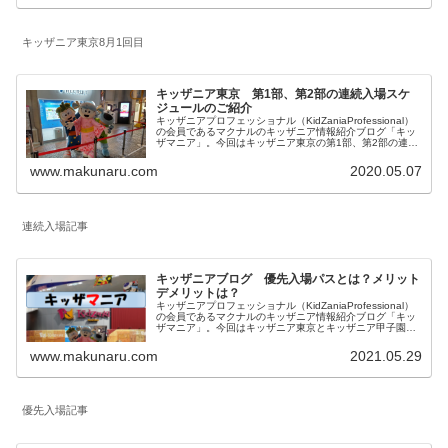
キッザニア東京8月1回目
キッザニア東京 第1部、第2部の連続入場スケ
ジュールのご紹介
キッザニアプロフェッショナル（KidZaniaProfessional）
の会員であるマクナルのキッザニア情報紹介ブログ「キッ
ザマニア」。今回はキッザニア東京の第1部、第2部の連続
入場スケジュールのご紹介。記載内容はキッザニア東京の
みの情報となります。
www.makunaru.com
2020.05.07
連続入場記事
キッザニアブログ 優先入場パスとは？メリット
デメリットは？
キッザニアプロフェッショナル（KidZaniaProfessional）
の会員であるマクナルのキッザニア情報紹介ブログ「キッ
ザマニア」。今回はキッザニア東京とキッザニア甲子園の
予約方法の一つで2021年8月から導入された「優先入場パ
ス」について内容とメリットデメリットを私見を含めてご
www.makunaru.com
2021.05.29
紹介します。
優先入場記事