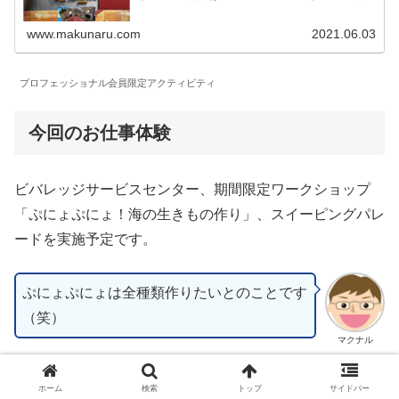
になっていることによる会員限定の内容をご紹介します。
キッザニア甲子園についても記載しています。
www.makunaru.com
2021.06.03
プロフェッショナル会員限定アクティビティ
今回のお仕事体験
ビバレッジサービスセンター、期間限定ワークショップ
「ぷにょぷにょ！海の生きもの作り」、スイーピングパレ
ードを実施予定です。
ぷにょぷにょは全種類作りたいとのことです
（笑）
マクナル
今回のお仕事体験 ～上の子～
ホーム
検索
トップ
サイドバー