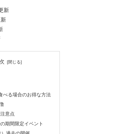
更新
更新
新
新
次
食べる場合のお得な方法
徴
の注意点
での期間限定イベント
考）過去の開催