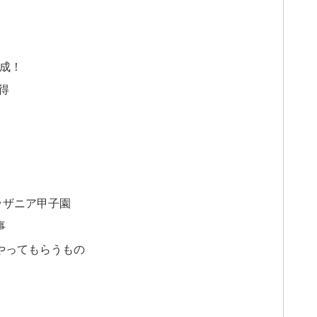
達成！
得
ッザニア甲子園
事
やってもらうもの