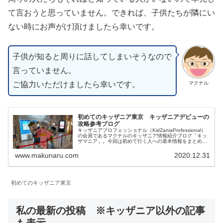
て言おうと思っていません。できれば、子供たちが隣にい
ない時にお声がけ頂けましたら幸いです。
子供が知ると周りに話してしまいそうなので
言っていません。
ご協力いただけましたら幸いです。
マクナル
初めてのキッザニア東京 キッザニアデビューの
攻略参考ブログ
キッザニアプロフェッショナル（KidZaniaProfessional）
の会員であるマクナルのキッザニア情報紹介ブログ「キッ
ザマニア」。今回は初めて行く人への基本情報をまとめて
みました。個人的には子供が成長できるよい施設だと思う
のでおすすめです。初めて行く人の参考になれば幸いで
www.makunaru.com
2020.12.31
す。
初めてのキッザニア東京
私の最新の投稿 ※キッザニア以外の記事