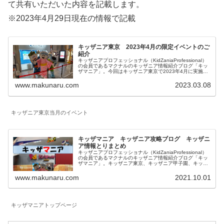
て共有いただいた内容を記載します。
※2023年4月29日現在の情報で記載
キッザニア東京 2023年4月の限定イベントのご
紹介
キッザニアプロフェッショナル（KidZaniaProfessional）
の会員であるマクナルのキッザニア情報紹介ブログ「キッ
ザマニア」。今回はキッザニア東京で2023年4月に実施さ
れる期間限定のイベントとアクティビティの特別仕様につ
いてご紹介します。
www.makunaru.com
2023.03.08
キッザニア東京当月のイベント
キッザマニア キッザニア攻略ブログ キッザニ
ア情報とりまとめ
キッザニアプロフェッショナル（KidZaniaProfessional）
の会員であるマクナルのキッザニア情報紹介ブログ「キッ
ザマニア」。キッザニア東京、キッザニア甲子園、キッザ
ニア福岡に関して一覧にしています。対象年齢、混雑状況
も記載したお仕事体験記、料金等に関係する予約方法、お
www.makunaru.com
2021.10.01
得な情報等を記載しています。
キッザマニアトップページ