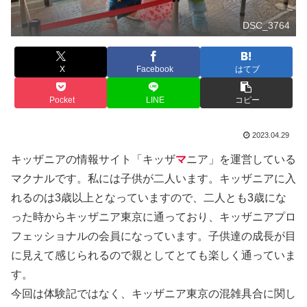
DSC_3764
X
Facebook
はてブ
Pocket
LINE
コピー
2023.04.29
キッザニアの情報サイト「キッザ
マ
ニア」を運営している
マクナルです。私には子供が二人います。キッザニアに入
れるのは3歳以上となっていますので、二人とも3歳にな
った時からキッザニア東京に通っており、キッザニアプロ
フェッショナルの会員になっています。子供達の成長が目
に見えて感じられるので親としてとても楽しく通っていま
す。
今回は体験記ではなく、キッザニア東京の混雑具合に関し