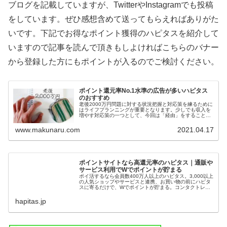
ブログを記載していますが、TwitterやInstagramでも投稿
をしています。ぜひ感想含めて送ってもらえればありがた
いです。下記でお得なポイント獲得のハピタスを紹介して
いますので記事を読んで頂きもしよければこちらのバナー
から登録した方にもポイントが入るのでご検討ください。
ポイント還元率No.1水準の広告が多いハピタス
のおすすめ
老後2000万円問題に対する状況把握と対応策を練るために
はライフプランニングが重要となります。少しでも収入を
増やす対応策の一つとして、今回は「経由」をすることに
よりお得なポイントを獲得できる還元率No.1水準の広告が
多いハピタスをご紹介します。
www.makunaru.com
2021.04.17
ポイントサイトなら高還元率のハピタス｜通販や
サービス利用でWでポイントが貯まる
ポイ活するなら会員数400万人以上のハピタス。3,000以上
の人気ショップやサービスと連携、お買い物の前にハピタ
スに寄るだけで、Wでポイントが貯まる。コンタクトレン
ズの購入や、クレジットカード発行、ふるさと納税の前に
もハピタスに寄っておトク...
hapitas.jp