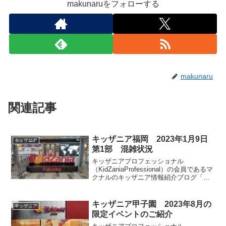
makunaruをフォローする
makunaru
関連記事
キッザニア福岡 2023年1月9日
キッザニア
第1部 混雑状況
キッザニアプロフェッショナル
（KidZaniaProfessional）の会員であるマ
クナルのキッザニア情報紹介ブログ「キ
ッザマニア」。今回は2023年1月9日
（月・祝）第1部のキッザニア福岡の混雑
状況のみを共有します。皆様のご参考に
キッザニア甲子園 2023年8月の
キッザニア
なりましたら幸いです。
限定イベントのご紹介