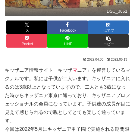
DSC_3851
X
Facebook
はてブ
Pocket
LINE
コピー
2022.04.30
2022.05.13
キッザニア情報サイト「キッザ
マ
ニア」を運営しているマ
クナルです。私には子供が二人います。キッザニアに入れ
るのは3歳以上となっていますので、二人とも3歳になっ
た時からキッザニア東京に通っており、キッザニアプロフ
ェッショナルの会員になっています。子供達の成長が目に
見えて感じられるので親としてとても楽しく通っていま
す。
今回は2022年5月にキッザニア甲子園で実施される期間限