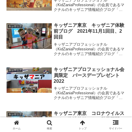
キッザニアプロフェッショナル
（KidZaniaProfessional）の会員であるマ
クナルのキッザニア情報紹介ブログ「キ
ッザマニア」。今回はキッザニア甲子園
で2023年8月に実施される期間限定のイベ
ントとアクティビティの特別仕様につい
キッザニア東京 キッザニア体験
キッザニア
てご紹介します。
前ブログ 2021年11月1回目、2
回目
キッザニアプロフェッショナル
（KidZaniaProfessional）の会員であるマ
クナルのキッザニア情報紹介ブログ「キ
ッザマニア」。今回は2021年11月1回
目、2回目のキッザニア東京体験をする前
にどのようなことをしようとしているの
キッザニアプロフェッショナル会
キッザニア
かをご紹介します。体験記と見比べると
員限定 バースデープレゼント
結果が分かりやすいかと思います。
2022
キッザニアプロフェッショナル
（KidZaniaProfessional）の会員であるマ
クナルのキッザニア情報紹介ブログ「キ
ッザマニア」。今回は会員限定の誕生日
プレゼントをご紹介します。キッザニア
甲子園、キッザニア東京でインフォメー
キッザニア東京 コロナウイルス
キッザニア
ションもしくはプロフェッショナルブー
による臨時休館からの営業再開
スにいくと年に1度もらえます。
キッザニアクラブ東京（Kidzania）の会
ホーム
検索
トップ
サイドバー
員であるマクナルがブログでご紹介する