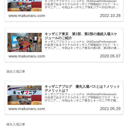
キッザニアプロフェッショナル（KidZaniaProfessional）
の会員であるマクナルのキッザニア情報紹介ブログ「キッ
ザマニア」。今回はキッザマニア弾丸ツアー2022年10月
のハロウィン時期でのアクティビティの体験結果に関して
まとめました。
www.makunaru.com
2022.10.28
キッザニア東京 第1部、第2部の連続入場スケ
ジュールのご紹介
キッザニアプロフェッショナル（KidZaniaProfessional）
の会員であるマクナルのキッザニア情報紹介ブログ「キッ
ザマニア」。今回はキッザニア東京の第1部、第2部の連続
入場スケジュールのご紹介。記載内容はキッザニア東京の
みの情報となります。
www.makunaru.com
2020.05.07
連続入場記事
キッザニアブログ 優先入場パスとは？メリット
デメリットは？
キッザニアプロフェッショナル（KidZaniaProfessional）
の会員であるマクナルのキッザニア情報紹介ブログ「キッ
ザマニア」。今回はキッザニア東京とキッザニア甲子園の
予約方法の一つで2021年8月から導入された「優先入場パ
ス」について内容とメリットデメリットを私見を含めてご
www.makunaru.com
2021.05.29
紹介します。
優先入場記事