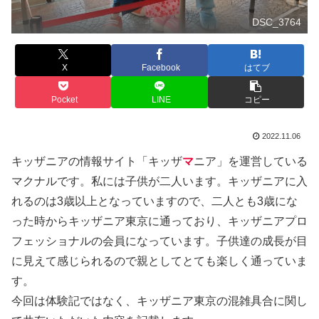
DSC_3764
X
Facebook
はてブ
Pocket
LINE
コピー
2022.11.06
キッザニアの情報サイト「キッザ
マ
ニア」を運営している
マクナルです。私には子供が二人います。キッザニアに入
れるのは3歳以上となっていますので、二人とも3歳にな
った時からキッザニア東京に通っており、キッザニアプロ
フェッショナルの会員になっています。子供達の成長が目
に見えて感じられるので親としてとても楽しく通っていま
す。
今回は体験記ではなく、キッザニア東京の混雑具合に関し