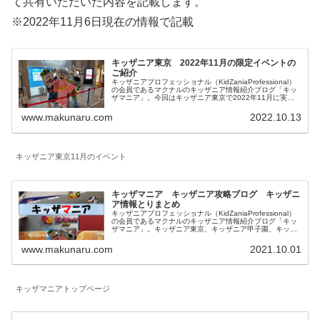
て共有いただいた内容を記載します。
※2022年11月6日現在の情報で記載
キッザニア東京 2022年11月の限定イベントの
ご紹介
キッザニアプロフェッショナル（KidZaniaProfessional）
の会員であるマクナルのキッザニア情報紹介ブログ「キッ
ザマニア」。今回はキッザニア東京で2022年11月に実施
される期間限定のイベントとアクティビティの特別仕様に
ついてご紹介します。
www.makunaru.com
2022.10.13
キッザニア東京11月のイベント
キッザマニア キッザニア攻略ブログ キッザニ
ア情報とりまとめ
キッザニアプロフェッショナル（KidZaniaProfessional）
の会員であるマクナルのキッザニア情報紹介ブログ「キッ
ザマニア」。キッザニア東京、キッザニア甲子園、キッザ
ニア福岡に関して一覧にしています。対象年齢、混雑状況
も記載したお仕事体験記、料金等に関係する予約方法、お
www.makunaru.com
2021.10.01
得な情報等を記載しています。
キッザマニアトップページ