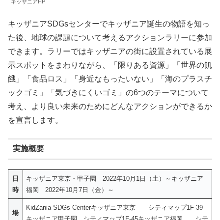
キッザニアHP
キッザニアSDGsセンターでキッザニア誕生の物語を知っ
た後、地球の課題について考えるアクションラリーに参加
できます。ラリーではキッザニアの街に設置されている展
示スポットをまわりながら、「限りある資源」「世界の飢
餓」「食品ロス」「身近なもったいない」「海のプラスチ
ックゴミ」「気づきにくいゴミ」の6つのテーマについて
考え、より良い未来のためにどんなアクションができるか
を宣言します。
実施概要
日
キッザニア東京・甲子園 2022年10月1日（土）～キッザニア
時
福岡 2022年10月7日（金）～
KidZania SDGs Centerキッザニア東京 シティマップ1F-39
場
キッザニア甲子園 シティマップ1F-45キッザニア福岡 シテ