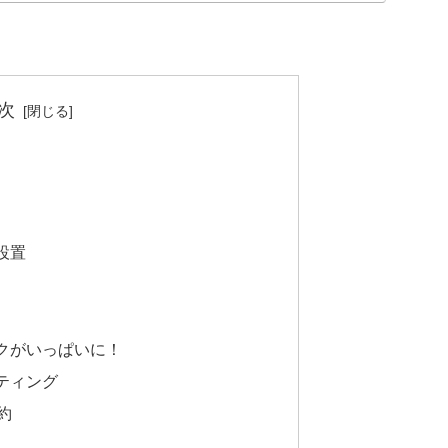
次
設置
クがいっぱいに！
ティング
約